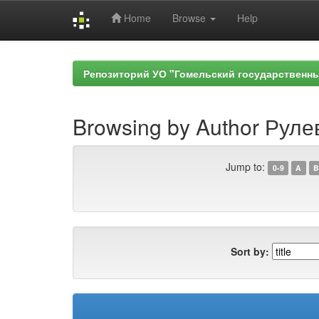
Home
Browse
Help
Skip
navigation
Репозиторий УО "Гомельский государственн
Browsing by Author Руле
Jump to:
0-9
A
B
Sort by: