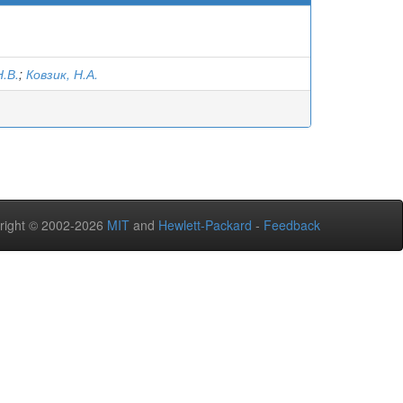
Н.В.
;
Ковзик, Н.А.
right © 2002-2026
MIT
and
Hewlett-Packard
-
Feedback