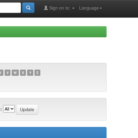
Sign on to:
Language
U
V
W
X
Y
Z
: