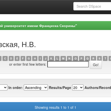
ый университет имени Франциска Скорины"
вская, Н.В.
C
D
E
F
G
H
I
J
K
L
M
N
O
P
Q
R
S
T
or enter first few letters:
In order:
Results/Page
Authors/Record
Showing results 1 to 1 of 1