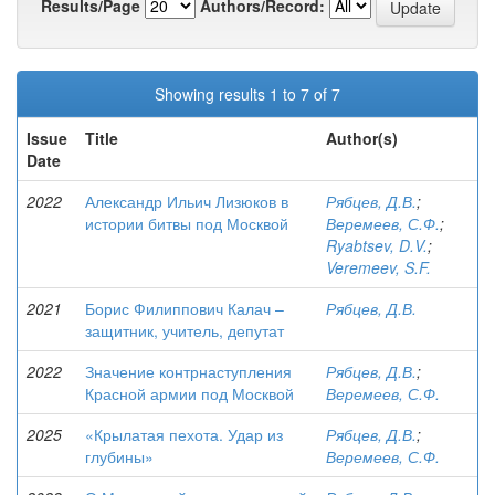
Results/Page
Authors/Record:
Showing results 1 to 7 of 7
Issue
Title
Author(s)
Date
2022
Александр Ильич Лизюков в
Рябцев, Д.В.
;
истории битвы под Москвой
Веремеев, С.Ф.
;
Ryabtsev, D.V.
;
Veremeev, S.F.
2021
Борис Филиппович Калач –
Рябцев, Д.В.
защитник, учитель, депутат
2022
Значение контрнаступления
Рябцев, Д.В.
;
Красной армии под Москвой
Веремеев, С.Ф.
2025
«Крылатая пехота. Удар из
Рябцев, Д.В.
;
глубины»
Веремеев, С.Ф.