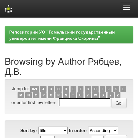
Skip
navigation
Репозиторий УО "Гомельский государственный
университет имени Франциска Скорины"
Browsing by Author Рябцев,
Д.В.
Jump to:
0-9
A
B
C
D
E
F
G
H
I
J
K
L
M
N
O
P
Q
R
S
T
U
V
W
X
Y
Z
or enter first few letters:
Sort by:
In order: