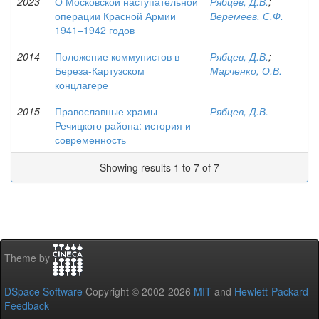
2023
О Московской наступательной
Рябцев, Д.В.
;
операции Красной Армии
Веремеев, С.Ф.
1941–1942 годов
2014
Положение коммунистов в
Рябцев, Д.В.
;
Береза-Картузском
Марченко, О.В.
концлагере
2015
Православные храмы
Рябцев, Д.В.
Речицкого района: история и
современность
Showing results 1 to 7 of 7
Theme by
DSpace Software
Copyright © 2002-2026
MIT
and
Hewlett-Packard
-
Feedback