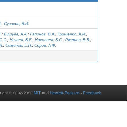
.
;
Сугаков, В.И.
.
;
Бушуев, А.А.
;
Гапонов, В.А.
;
Грищенко, А.И.
;
С.С.
;
Нехаев, В.Е.
;
Николаев, В.С.
;
Рязанов, В.В.
;
А.
;
Семенов, Е.П.
;
Серов, А.Ф.
right © 2002-2026
MIT
and
Hewlett-Packard
-
Feedback