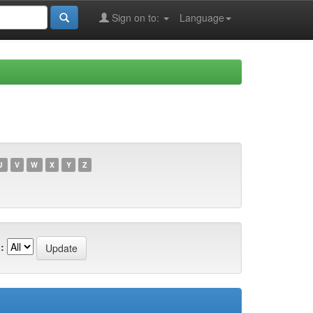
Sign on to:
Language
U
V
W
X
Y
Z
: