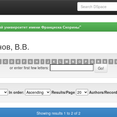
ый университет имени Франциска Скорины"
ов, В.В.
C
D
E
F
G
H
I
J
K
L
M
N
O
P
Q
R
S
T
or enter first few letters:
In order:
Results/Page
Authors/Record
Showing results 1 to 2 of 2