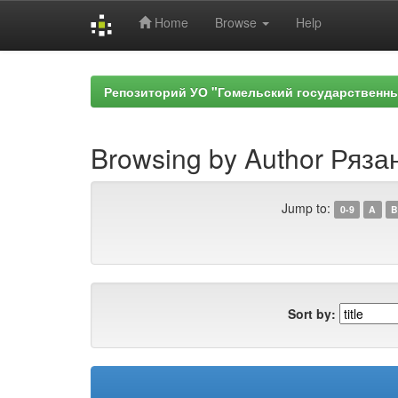
Home
Browse
Help
Skip
navigation
Репозиторий УО "Гомельский государственн
Browsing by Author Рязан
Jump to:
0-9
A
B
Sort by: