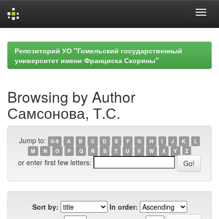
Skip
navigation
Репозиторий УО "Гомельский государственный
университет имени Франциска Скорины"
Browsing by Author
Самсонова, Т.С.
Jump to:
0-9
A
B
C
D
E
F
G
H
I
J
K
L
M
N
O
P
Q
R
S
T
U
V
W
X
Y
Z
or enter first few letters:
Sort by:
In order: