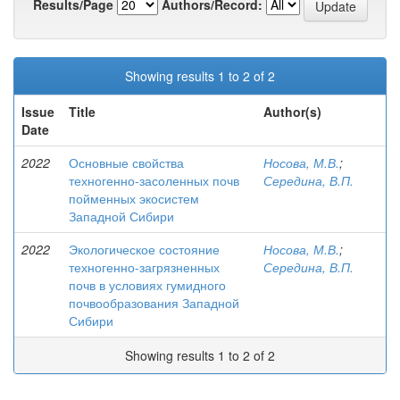
Results/Page
Authors/Record:
Showing results 1 to 2 of 2
Issue
Title
Author(s)
Date
2022
Основные свойства
Носова, М.В.
;
техногенно-засоленных почв
Середина, В.П.
пойменных экосистем
Западной Сибири
2022
Экологическое состояние
Носова, М.В.
;
техногенно-загрязненных
Середина, В.П.
почв в условиях гумидного
почвообразования Западной
Сибири
Showing results 1 to 2 of 2