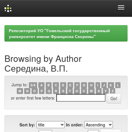
Skip
navigation
Репозиторий УО "Гомельский государственный
университет имени Франциска Скорины"
Browsing by Author
Середина, В.П.
Jump to:
0-9
A
B
C
D
E
F
G
H
I
J
K
L
M
N
O
P
Q
R
S
T
U
V
W
X
Y
Z
or enter first few letters:
Sort by:
In order: