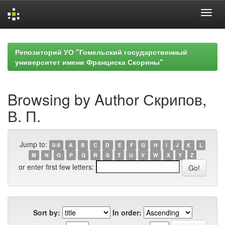
Skip
navigation
Репозиторий УО "Гомельский государственный
университет имени Франциска Скорины"
Browsing by Author Скрипов,
В. П.
Jump to:
0-9
A
B
C
D
E
F
G
H
I
J
K
L
M
N
O
P
Q
R
S
T
U
V
W
X
Y
Z
or enter first few letters:
Sort by:
In order: