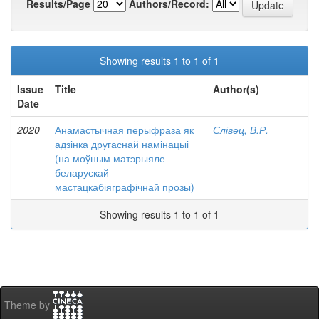
Results/Page
Authors/Record:
Showing results 1 to 1 of 1
Issue
Title
Author(s)
Date
2020
Анамастычная перыфраза як
Слівец, В.Р.
адзінка другаснай намінацыі
(на моўным матэрыяле
беларускай
мастацкабіяграфічнай прозы)
Showing results 1 to 1 of 1
Theme by