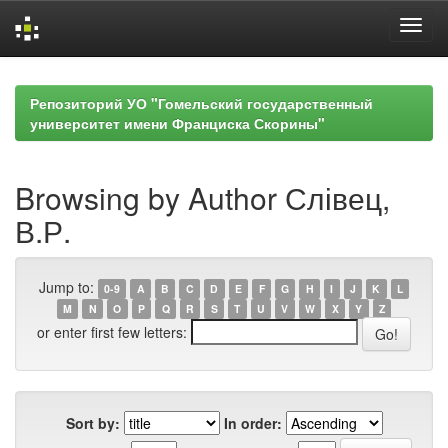
Skip
navigation
Репозиторий УО "Гомельский государственный
университет имени Франциска Скорины"
Browsing by Author Слівец,
В.Р.
Jump to:
0-9
A
B
C
D
E
F
G
H
I
J
K
L
M
N
O
P
Q
R
S
T
U
V
W
X
Y
Z
or enter first few letters:
Sort by:
In order: