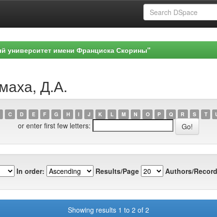
ый университет имени Франциска Скорины"
маха, Д.А.
C
D
E
F
G
H
I
J
K
L
M
N
O
P
Q
R
S
T
or enter first few letters:
In order:
Results/Page
Authors/Record
Showing results 1 to 2 of 2