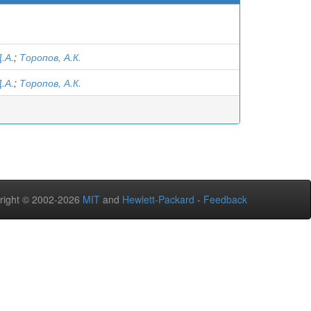
.А.
;
Торопов, А.К.
.А.
;
Торопов, А.К.
right © 2002-2026
MIT
and
Hewlett-Packard
-
Feedback