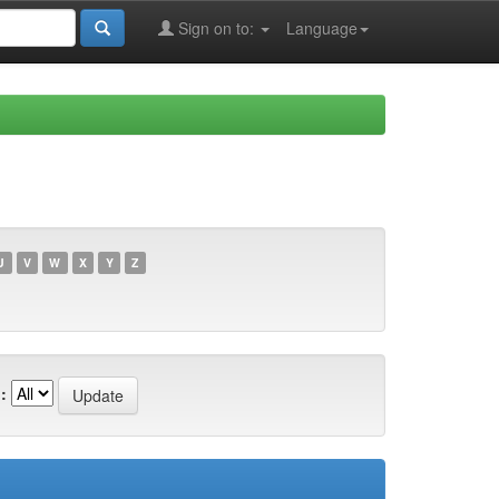
Sign on to:
Language
U
V
W
X
Y
Z
: