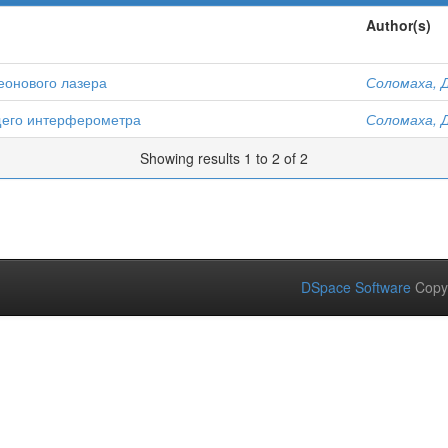
Author(s)
еонового лазера
Соломаха, Д
щего интерферометра
Соломаха, Д
Showing results 1 to 2 of 2
DSpace Software
Copy