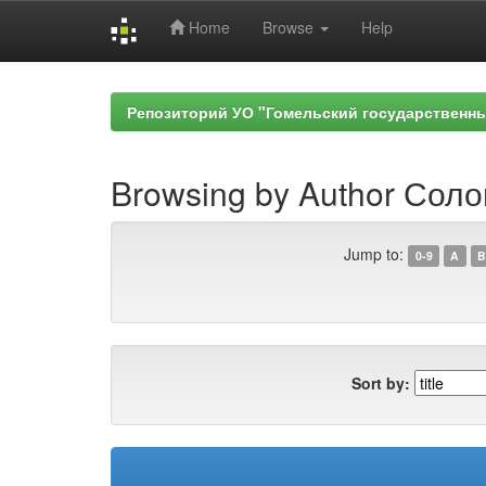
Home
Browse
Help
Skip
navigation
Репозиторий УО "Гомельский государственн
Browsing by Author Соло
Jump to:
0-9
A
B
Sort by: