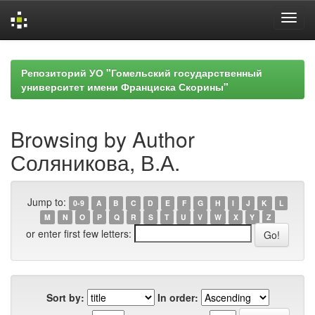
Skip
navigation
Репозиторий УО "Гомельский государственный
университет имени Франциска Скорины"
Browsing by Author
Соляникова, В.А.
Jump to:
0-9
A
B
C
D
E
F
G
H
I
J
K
L
M
N
O
P
Q
R
S
T
U
V
W
X
Y
Z
or enter first few letters:
Sort by:
In order: