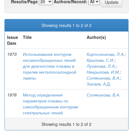
Results/Page
Authors/Record:
Showing results 1 to 2 of 2
Issue
Title
Author(s)
Date
1973
Использование контуров
Кирпичникова, Л.А.
;
несамообращенных линий
Крылова, С.И.
;
для диагностики плазмы в
Лузанова, Л.А.
;
горелке металлогалоидной
Некрылова, И.М.
;
лампы
Соляникова, В.А.
;
Хахаев, А.Д.
1976
Метод определения
Соляникова, В.А.
параметров плазмы по
самообращенным контурам
спектральных линий
Showing results 1 to 2 of 2