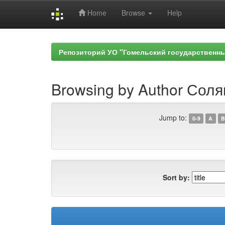
Home
Browse
Help
Skip
navigation
Репозиторий УО "Гомельский государственн
Browsing by Author Соля
Jump to:
0-9
A
B
Sort by: