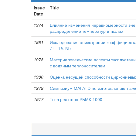
Issue
Title
Date
1974
Влияние изменения неравномерности энер
распределение температур в твэлах
1981
Исследования анизотропии коэффициента 
Zr - 1% Nb
1978
Материаловедческие аспекты эксплуатаци
с водяным теплоносителем
1980
Оценка несущей способности циркониевых
1979
Симпозиум МАГАТЭ по изготовлению твэло
1977
Твэл реактора РБМК-1000