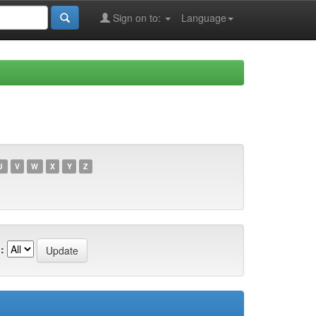
Sign on to:
Language
U
V
W
X
Y
Z
: