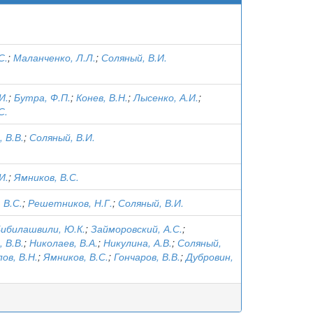
С.
;
Маланченко, Л.Л.
;
Соляный, В.И.
И.
;
Бутра, Ф.П.
;
Конев, В.Н.
;
Лысенко, А.И.
;
С.
 В.В.
;
Соляный, В.И.
И.
;
Ямников, В.С.
 В.С.
;
Решетников, Н.Г.
;
Соляный, В.И.
ибилашвили, Ю.К.
;
Займоровский, А.С.
;
 В.В.
;
Николаев, В.А.
;
Никулина, А.В.
;
Соляный,
ов, В.Н.
;
Ямников, В.С.
;
Гончаров, В.В.
;
Дубровин,