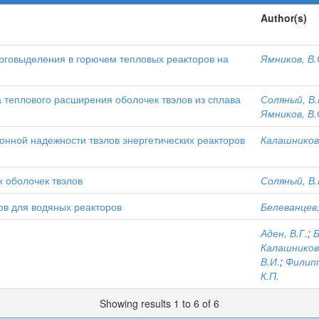
Author(s)
говыделения в горючем тепловых реакторов на
Ямников, В.
теплового расширения оболочек твэлов из сплава
Соляный, В.
Ямников, В.
онной надежности твэлов энергетических реакторов
Калашников,
 оболочек твэлов
Соляный, В.
в для водяных реакторов
Белеванцев,
Аден, В.Г.
;
Б
Калашников,
В.И.
;
Филипп
К.П.
Showing results 1 to 6 of 6