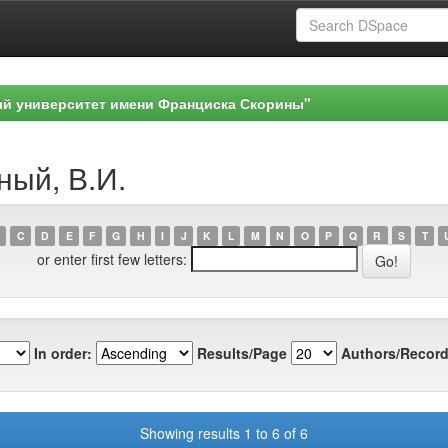
ый университет имени Франциска Скорины"
ный, В.И.
C
D
E
F
G
H
I
J
K
L
M
N
O
P
Q
R
S
T
or enter first few letters:
In order:
Results/Page
Authors/Record
Showing results 1 to 6 of 6