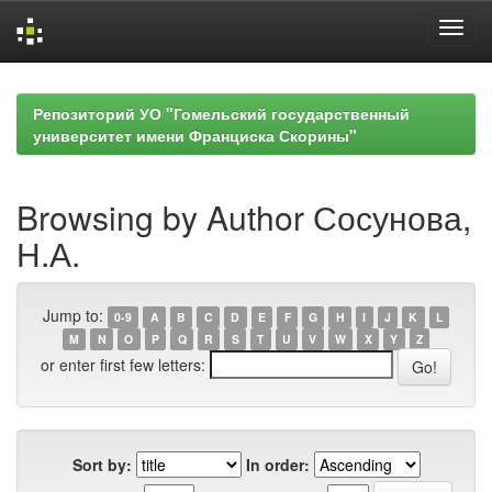
Skip
navigation
Репозиторий УО "Гомельский государственный
университет имени Франциска Скорины"
Browsing by Author Сосунова,
Н.А.
Jump to:
0-9
A
B
C
D
E
F
G
H
I
J
K
L
M
N
O
P
Q
R
S
T
U
V
W
X
Y
Z
or enter first few letters:
Sort by:
In order: