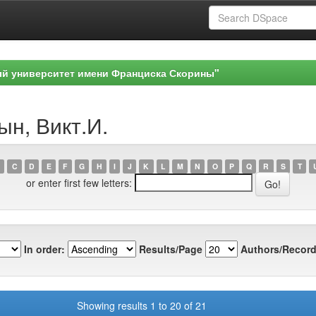
ый университет имени Франциска Скорины"
ын, Викт.И.
C
D
E
F
G
H
I
J
K
L
M
N
O
P
Q
R
S
T
or enter first few letters:
In order:
Results/Page
Authors/Record
Showing results 1 to 20 of 21