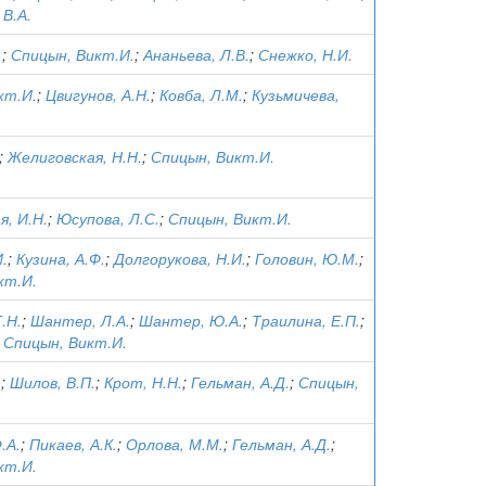
В.А.
.
;
Спицын, Викт.И.
;
Ананьева, Л.В.
;
Снежко, Н.И.
кт.И.
;
Цвигунов, А.Н.
;
Ковба, Л.М.
;
Кузьмичева,
;
Желиговская, Н.Н.
;
Спицын, Викт.И.
я, И.Н.
;
Юсупова, Л.С.
;
Спицын, Викт.И.
.
;
Кузина, А.Ф.
;
Долгорукова, Н.И.
;
Головин, Ю.М.
;
кт.И.
.Н.
;
Шантер, Л.А.
;
Шантер, Ю.А.
;
Траилина, Е.П.
;
;
Спицын, Викт.И.
.
;
Шилов, В.П.
;
Крот, Н.Н.
;
Гельман, А.Д.
;
Спицын,
.А.
;
Пикаев, А.К.
;
Орлова, М.М.
;
Гельман, А.Д.
;
кт.И.