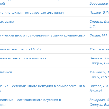
чей
Берестнев, 
 в этилендиаминтетраацетате алюминия
Чуваев, В.Ф
ах урана
Спицын, Ви
Е.У.
мическая шкала транс-влияния в химии комплексных
Фелин, М.Г.
ачных комплексов Pt(IV )
Желиговска
елочных металлов и аммония
Петров, К.И
Спицын, Ви
метинов
Мацкевич, Т
Савич, И.А.
ения шестивалентного нептуния в семивалентный в
Пикаев, А.К
х
Викт.И.
исления шестивалентного плутония в
Захарова, Ф
орах
Спицын, Ви