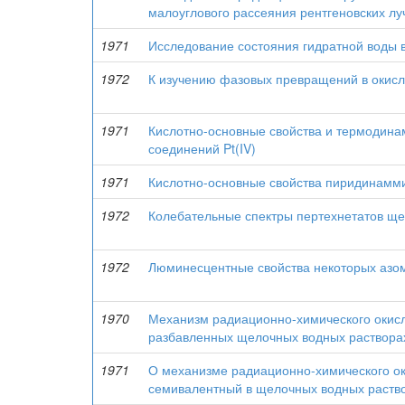
малоуглового рассеяния рентгеновских лу
1971
Исследование состояния гидратной воды
1972
К изучению фазовых превращений в окисл
1971
Кислотно-основные свойства и термодина
соединений Pt(IV)
1971
Кислотно-основные свойства пиридинамми
1972
Колебательные спектры пертехнетатов щ
1972
Люминесцентные свойства некоторых азо
1970
Механизм радиационно-химического окисл
разбавленных щелочных водных раствора
1971
О механизме радиационно-химического ок
семивалентный в щелочных водных раств