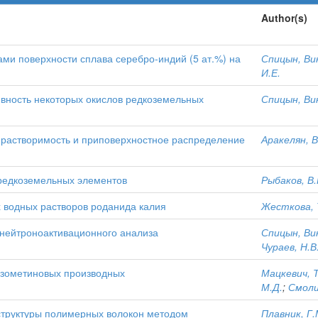
Author(s)
ми поверхности сплава серебро-индий (5 ат.%) на
Спицын, Ви
И.Е.
ивность некоторых окислов редкоземельных
Спицын, Ви
 растворимость и приповерхностное распределение
Аракелян, В
редкоземельных элементов
Рыбаков, В.
 водных растворов роданида калия
Жесткова, 
нейтроноактивационного анализа
Спицын, Ви
Чураев, Н.В
азометиновых производных
Мацкевич, Т
М.Д.
;
Смоли
труктуры полимерных волокон методом
Плавник, Г.