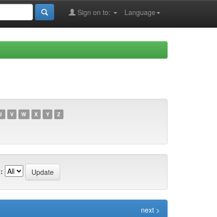
Sign on to:
Language
U
V
W
X
Y
Z
:
next >