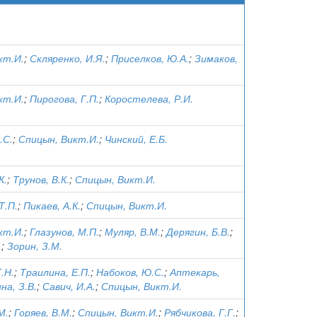
кт.И.
;
Скляренко, И.Я.
;
Приселков, Ю.А.
;
Зимаков,
кт.И.
;
Пирогова, Г.П.
;
Коростелева, Р.И.
.С.
;
Спицын, Викт.И.
;
Чинский, Е.Б.
К.
;
Трунов, В.К.
;
Спицын, Викт.И.
Т.П.
;
Пикаев, А.К.
;
Спицын, Викт.И.
кт.И.
;
Глазунов, М.П.
;
Муляр, В.М.
;
Дерягин, Б.В.
;
.
;
Зорин, З.М.
.Н.
;
Траилина, Е.П.
;
Набоков, Ю.С.
;
Аптекарь,
на, З.В.
;
Савич, И.А.
;
Спицын, Викт.И.
М.
;
Горяев, В.М.
;
Спицын, Викт.И.
;
Рябчикова, Г.Г.
;