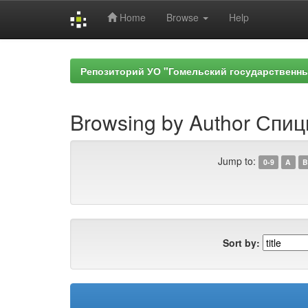
Home
Browse
Help
Skip
navigation
Репозиторий УО "Гомельский государственн
Browsing by Author Спиц
Jump to:
0-9
A
B
Sort by: