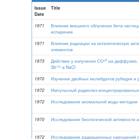
Issue
Title
Date
1971
Влияние внешнего облучения бета-частица
испарение
1971
Влияние радиации на каталитическую акт
элементов
1973
Действие у-излучения СО⁶⁰ на диффузию,
Sb¹²⁵ в NaCl
1970
Изучение двойных молибдатов рубидия и 
1972
Импульсный радиолиз концентрированных
1972
Исследование аномальной воды методом 
1970
Исследование биологической активности 
1972
Исследование радиационных нарушений с