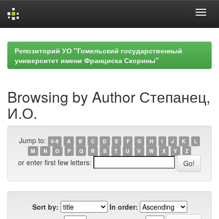
Skip
navigation
Репозиторий УО "Гомельский государственный
университет имени Франциска Скорины"
Browsing by Author Степанец,
И.О.
Jump to:
0-9
A
B
C
D
E
F
G
H
I
J
K
L
M
N
O
P
Q
R
S
T
U
V
W
X
Y
Z
or enter first few letters:
Sort by:
In order: