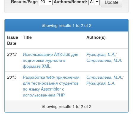
Results/Page
Authors/Record:
Showing results 1 to 2 of 2
Issue
Title
Author(s)
Date
2013
Использование Articulus для
Ружицкая, Е.А.
;
подготовки журнала в
Стригалева, М.А.
формате XML
2015
Разработка web-приложения
Стригалева, М.А.
;
для тестирования студентов
Ружицкая, Е.А.
по языку Assembler с
использованием РНР
Showing results 1 to 2 of 2