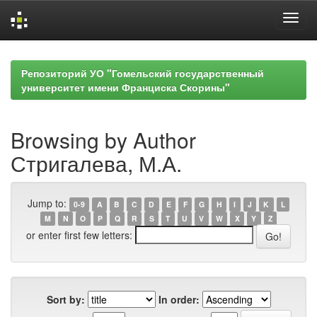
Skip
navigation
Репозиторий УО "Гомельский государственный
университет имени Франциска Скорины"
Browsing by Author
Стригалева, М.А.
Jump to:
0-9
A
B
C
D
E
F
G
H
I
J
K
L
M
N
O
P
Q
R
S
T
U
V
W
X
Y
Z
or enter first few letters:
Sort by:
In order: