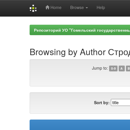
Home
Browse
Help
Skip
navigation
Репозиторий УО "Гомельский государственн
Browsing by Author Строд
Jump to:
0-9
A
B
Sort by: