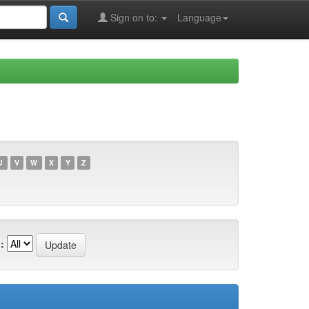
Sign on to:
Language
U
V
W
X
Y
Z
: