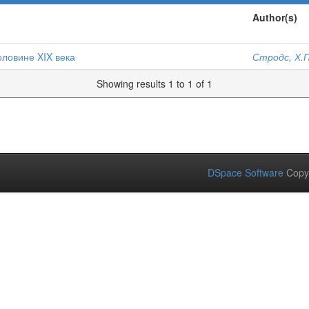
Author(s)
оловине XIX века
Стродс, Х.П
Showing results 1 to 1 of 1
DSpace Software
Copy