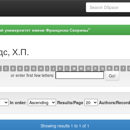
ый университет имени Франциска Скорины"
с, Х.П.
C
D
E
F
G
H
I
J
K
L
M
N
O
P
Q
R
S
T
or enter first few letters:
In order:
Results/Page
Authors/Record
Showing results 1 to 1 of 1