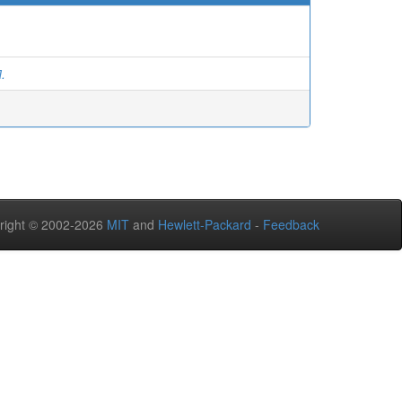
.
right © 2002-2026
MIT
and
Hewlett-Packard
-
Feedback