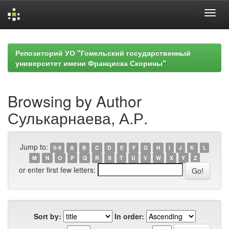
Skip
navigation
Репозиторий УО "Гомельский государственный
университет имени Франциска Скорины"
Browsing by Author
Сулькарнаева, А.Р.
Jump to:
0-9
A
B
C
D
E
F
G
H
I
J
K
L
M
N
O
P
Q
R
S
T
U
V
W
X
Y
Z
or enter first few letters:
Sort by:
In order: