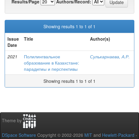
Results/Page
Authors/Record:
Showing results 1 to 1 of 1
Issue
Title
Author(s)
Date
2021
Полилингвальное
Сулькарнаева, А.Р.
образование в Казахстане:
парадигмы и перспективы
Showing results 1 to 1 of 1
Theme by
DSpace Software
Copyright © 2002-2026
MIT
and
Hewlett-Packard
-