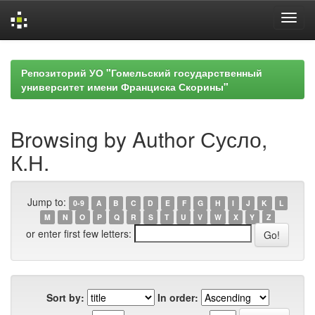
Skip
navigation
Репозиторий УО "Гомельский государственный
университет имени Франциска Скорины"
Browsing by Author Сусло,
К.Н.
Jump to:
0-9
A
B
C
D
E
F
G
H
I
J
K
L
M
N
O
P
Q
R
S
T
U
V
W
X
Y
Z
or enter first few letters:
Sort by:
In order: