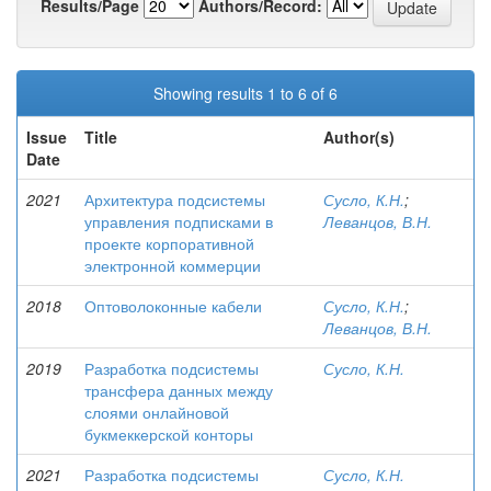
Results/Page
Authors/Record:
Showing results 1 to 6 of 6
Issue
Title
Author(s)
Date
2021
Архитектура подсистемы
Сусло, К.Н.
;
управления подписками в
Леванцов, В.Н.
проекте корпоративной
электронной коммерции
2018
Оптоволоконные кабели
Сусло, К.Н.
;
Леванцов, В.Н.
2019
Разработка подсистемы
Сусло, К.Н.
трансфера данных между
слоями онлайновой
букмеккерской конторы
2021
Разработка подсистемы
Сусло, К.Н.