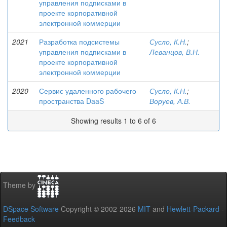
управления подписками в
проекте корпоративной
электронной коммерции
2021
Разработка подсистемы
Сусло, К.Н.
;
управления подписками в
Леванцов, В.Н.
проекте корпоративной
электронной коммерции
2020
Сервис удаленного рабочего
Сусло, К.Н.
;
пространства DaaS
Воруев, А.В.
Showing results 1 to 6 of 6
Theme by
DSpace Software
Copyright © 2002-2026
MIT
and
Hewlett-Packard
-
Feedback