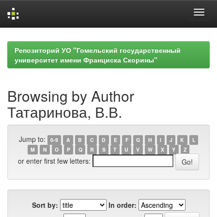
Skip
navigation
Репозиторий УО "Гомельский государственный
университет имени Франциска Скорины"
Browsing by Author
Татаринова, В.В.
Jump to:
0-9
A
B
C
D
E
F
G
H
I
J
K
L
M
N
O
P
Q
R
S
T
U
V
W
X
Y
Z
or enter first few letters:
Sort by:
In order: