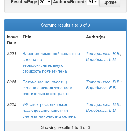
Results/Page
Authors/Record:
Showing results 1 to 3 of 3
Issue
Title
Author(s)
Date
2024
Влияние лимонной кислоты и
Татаринова, В.В.
;
селена на
Воробьёва, Е.В.
термоокислительную
стойкость полиэтилена
2025
Получение наночастиц
Татаринова, В.В.
;
селена с использованием
Воробьева, Е.В.
растительных экстрактов
2025
УФ-спектроскопическое
Татаринова, В.В.
;
исследование кинетики
Воробьева, Е.В.
синтеза наночастиц селена
Showing results 1 to 3 of 3