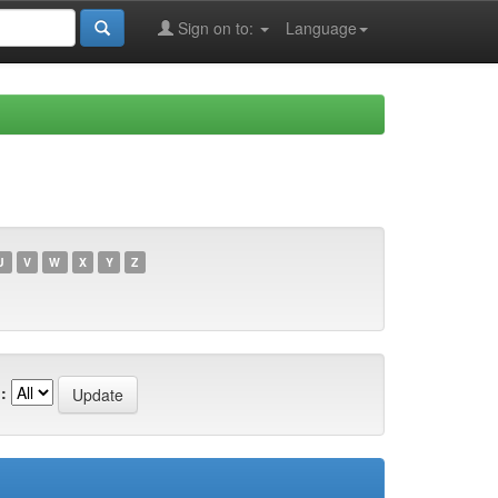
Sign on to:
Language
U
V
W
X
Y
Z
: