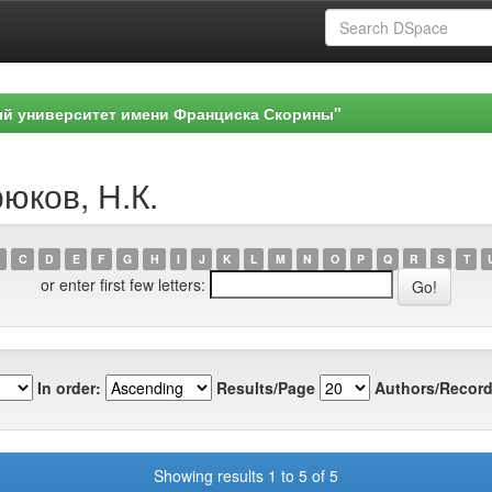
ый университет имени Франциска Скорины"
юков, Н.К.
C
D
E
F
G
H
I
J
K
L
M
N
O
P
Q
R
S
T
or enter first few letters:
In order:
Results/Page
Authors/Record
Showing results 1 to 5 of 5