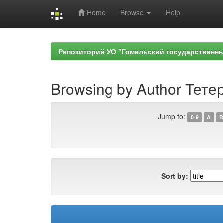
Home
Browse
Help
Skip
navigation
Репозиторий УО "Гомельский государственн
Browsing by Author Тетер
Jump to:
0-9
A
B
Sort by: