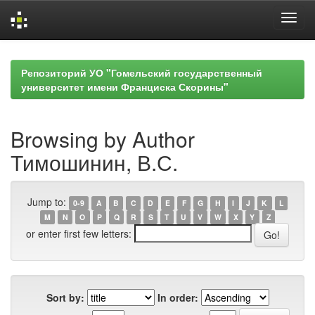
Skip
navigation
Репозиторий УО "Гомельский государственный
университет имени Франциска Скорины"
Browsing by Author
Тимошинин, В.С.
Jump to:
0-9
A
B
C
D
E
F
G
H
I
J
K
L
M
N
O
P
Q
R
S
T
U
V
W
X
Y
Z
or enter first few letters:
Sort by:
In order: