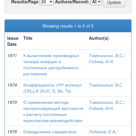
Results/Page
Authors/Record:
Showing results 1 to 5 of 5
Issue
Title
Author(s)
Date
1971
К вычислению производных
Тимошинин, В.С.
;
тензора инерции и
Годнев, И.Н.
постоянных центробежного
растяжения
1974
Коэффициенты 𝜏ᵅᵖˠᵟ молекул
Тимошинин, В.С.
(CH₃)₂X (X=O, S, Se, Te)
1970
О применении метода
Тимошинин, В.С.
;
прогрессирующей жестокости
Годнев, И.Н.
к расчету постоянных
кориолисова взаимодействия
1976
Определение параметров
Лобиков, Е.А.
;