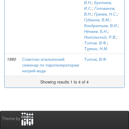
В.Н.
;
Бухтеев,
И.С.
;
Голованов,
В.Н.
;
Грачев, Н.С.
;
Губанов, В.М.
;
Кондратьев, В.И.
;
Нечаев, Б.Н.
;
Никольский, Р.В.
;
Титов, В.Ф.
;
Турчин, Н.М.
1980
Советско-итальянский
Титов, В.Ф.
семинар по парогенераторам
натрий-вода
Showing results 1 to 4 of 4
Theme by