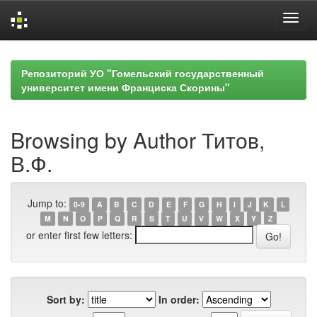
Skip
navigation
Репозиторий УО "Гомельский государственный
университет имени Франциска Скорины"
Browsing by Author Титов,
В.Ф.
Jump to:
0-9
A
B
C
D
E
F
G
H
I
J
K
L
M
N
O
P
Q
R
S
T
U
V
W
X
Y
Z
or enter first few letters:
Sort by:
In order: