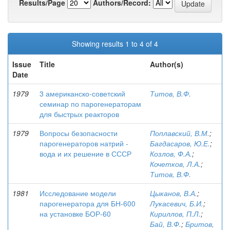
Results/Page
Authors/Record:
Showing results 1 to 4 of 4
Issue
Title
Author(s)
Date
1979
3 американско-советский
Титов, В.Ф.
семинар по парогенераторам
для быстрых реакторов
1979
Вопросы безопасности
Поплавский, В.М.
;
парогенераторов натрий -
Багдасаров, Ю.Е.
;
вода и их решение в СССР
Козлов, Ф.А.
;
Кочетков, Л.А.
;
Титов, В.Ф.
1981
Исследование модели
Цыканов, В.А.
;
парогенератора для БН-600
Лукасевич, Б.И.
;
на установке БОР-60
Кириллов, П.Л.
;
Бай, В.Ф.
;
Бритов,