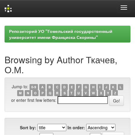
Skip
navigation
Репозиторий УО "Гомельский государственный
университет имени Франциска Скорины"
Browsing by Author Ткачев,
О.М.
Jump to:
0-9
A
B
C
D
E
F
G
H
I
J
K
L
M
N
O
P
Q
R
S
T
U
V
W
X
Y
Z
or enter first few letters:
Sort by:
In order: