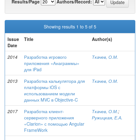
Results/Page
Authors/Record:
Showing results 1 to 5 of 5
Issue
Title
Author(s)
Date
2014
Разработка игрового
Ткачев, О.М.
приложения «Анаграммы»
для iPad
2013
Разработка калькулятора для
Ткачев, О.М.
платформы iOS с
использованием модели
данных MVC в Objective-C
2017
Разработка клиент-
Ткачев, О.М.
;
серверного приложения
Ружицкая, Е.А.
«Clarion» с помощью Angular
FrameWork