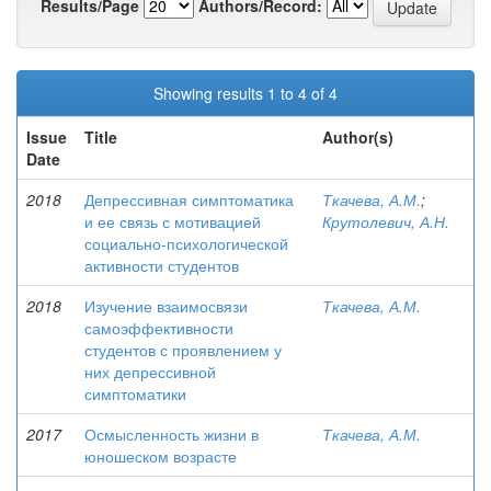
Results/Page
Authors/Record:
Showing results 1 to 4 of 4
Issue
Title
Author(s)
Date
2018
Депрессивная симптоматика
Ткачева, А.М.
;
и ее связь с мотивацией
Крутолевич, А.Н.
социально-психологической
активности студентов
2018
Изучение взаимосвязи
Ткачева, А.М.
самоэффективности
студентов с проявлением у
них депрессивной
симптоматики
2017
Осмысленность жизни в
Ткачева, А.М.
юношеском возрасте