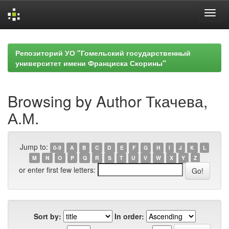
Skip
navigation
Репозиторий УО "Гомельский государственный
университет имени Франциска Скорины"
Browsing by Author Ткачева,
А.М.
Jump to:
0-9
A
B
C
D
E
F
G
H
I
J
K
L
M
N
O
P
Q
R
S
T
U
V
W
X
Y
Z
or enter first few letters:
Sort by:
In order: