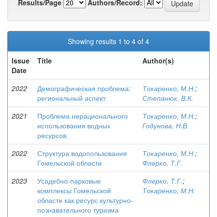
Results/Page
Authors/Record:
Showing results 1 to 4 of 4
Issue
Title
Author(s)
Date
2022
Демографическая проблема:
Токаренко, М.Н.
;
региональный аспект
Степанюк, В.К.
2021
Проблема нерационального
Токаренко, М.Н.
;
использования водных
Годунова, Н.В.
ресурсов
2022
Структура водопользования
Токаренко, М.Н.
;
Гомельской области
Флерко, Т.Г.
2023
Усадебно-парковые
Флерко, Т.Г.
;
комплексы Гомельской
Токаренко, М.Н.
области как ресурс культурно-
познавательного туризма