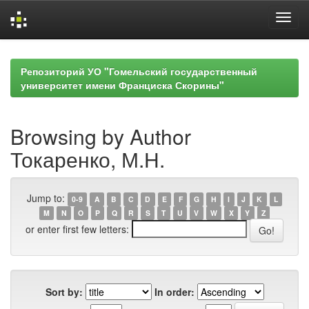
Skip
navigation
Репозиторий УО "Гомельский государственный
университет имени Франциска Скорины"
Browsing by Author
Токаренко, М.Н.
Jump to:
0-9
A
B
C
D
E
F
G
H
I
J
K
L
M
N
O
P
Q
R
S
T
U
V
W
X
Y
Z
or enter first few letters:
Sort by:
In order: