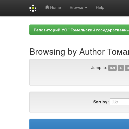
Home
Browse
Help
Skip
navigation
Репозиторий УО "Гомельский государственн
Browsing by Author Тома
Jump to:
0-9
A
B
Sort by: