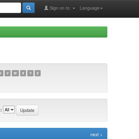
Sign on to:
Language
U
V
W
X
Y
Z
:
next >