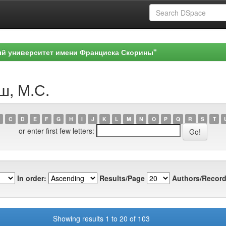
ый университет имени Франциска Скорины"
ш, М.С.
C
D
E
F
G
H
I
J
K
L
M
N
O
P
Q
R
S
T
or enter first few letters:
In order:
Results/Page
Authors/Record
Showing results 1 to 20 of 103