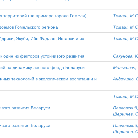
 территорий (на примере города Гомеля)
Томаш, М.С
доемов Гомельского региона
Томаш, М.С
Идриси, Якуби, Ибн Фадлан, Истархи и их
Томаш, М.С
к один из факторов устойчивого развития
Сакунова, Ю
ий на динамику лесного фонда Беларуси
Малькевич, 
ных технологий в экологическом воспитании и
Андрушко, С
Томаш, М.С
ивого развития Беларуси
Павловский,
Шершнев, О
ивого развития Беларуси
Павловский,
Шершнев, О