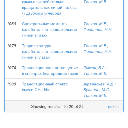
крыльев колебательно-
Тонков, М.В.
вращательных линий полосы
ᵞ₃ двуокиси углерода
1980
Спектральные моменты
Тонков, М.В.
;
колебательно-вращательных
Филиппов, Н.Н.
линий в газах
1979
Теория контура
Тонков, М.В.
;
колебательно-вращательных
Филиппов, Н.Н.
линий в глазах
1974
Трансляционное поглощение
Рыжов, В.А.
;
в спектрах благородных газов
Тонков, М.В.
1980
Трансляционный спектр
Афанасьев, А.Д.
;
смеси CF₄+He
Буланин, М.О.
;
Тонков, М.В.
Showing results 1 to 20 of 24
next >