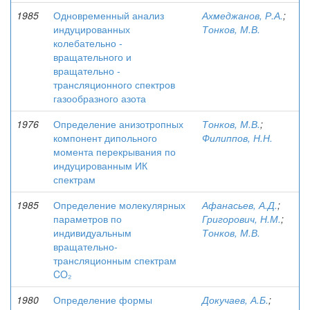
1985
Одновременный анализ
Ахмеджанов, Р.А.
;
индуцированных
Тонков, М.В.
колебательно -
вращательного и
вращательно -
трансляционного спектров
газообразного азота
1976
Определение анизотропных
Тонков, М.В.
;
компонент дипольного
Филиппов, Н.Н.
момента перекрывания по
индуцированным ИК
спектрам
1985
Определение молекулярных
Афанасьев, А.Д.
;
параметров по
Григорович, Н.М.
;
индивидуальным
Тонков, М.В.
вращательно-
трансляционным спектрам
CO₂
1980
Определение формы
Докучаев, А.Б.
;