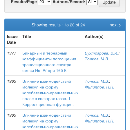
Results/Page
Authors/Record:
Showing results 1 to 20 of 24
next >
Issue
Title
Author(s)
Date
1977
Бинарный и тернарный
Бухтоярова, В.И.
;
коэффициенты поглощения
Тонков, М.В.
трансляционного спектра
смеси He–Ar при 165 К
1983
Влияние взаимодействий
Тонков, М.В.
;
молекул на форму
Филиппов, Н.Н.
колебательно-вращательных
полос в спектрах газов. 1.
Корреляционная функция.
1983
Влияние взаимодействий
Тонков, М.В.
;
молекул на форму
Филиппов, Н.Н.
колебательно-вращательных