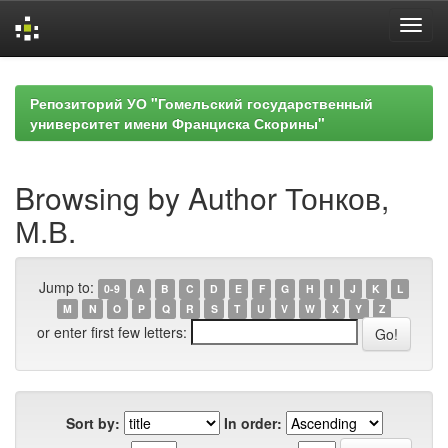
Skip
navigation
Репозиторий УО "Гомельский государственный
университет имени Франциска Скорины"
Browsing by Author Тонков,
М.В.
Jump to:
0-9
A
B
C
D
E
F
G
H
I
J
K
L
M
N
O
P
Q
R
S
T
U
V
W
X
Y
Z
or enter first few letters:
Sort by:
In order: