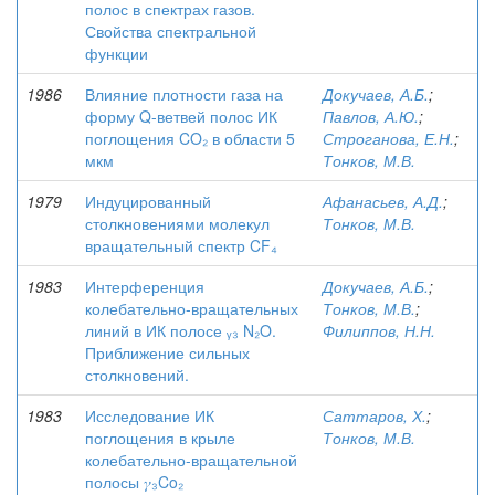
полос в спектрах газов.
Свойства спектральной
функции
1986
Влияние плотности газа на
Докучаев, А.Б.
;
форму Q-ветвей полос ИК
Павлов, А.Ю.
;
поглощения CO₂ в области 5
Строганова, Е.Н.
;
мкм
Тонков, М.В.
1979
Индуцированный
Афанасьев, А.Д.
;
столкновениями молекул
Тонков, М.В.
вращательный спектр CF₄
1983
Интерференция
Докучаев, А.Б.
;
колебательно-вращательных
Тонков, М.В.
;
линий в ИК полосе ᵧ₃ N₂O.
Филиппов, Н.Н.
Приближение сильных
столкновений.
1983
Исследование ИК
Саттаров, Х.
;
поглощения в крыле
Тонков, М.В.
колебательно-вращательной
полосы 𝛾₃Co₂