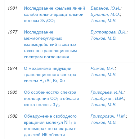
1981
Исследование крыльев линий
Баранов, Ю.И.
;
колебательно-вращательной
Буланин, М.О.
;
полосы 3ν₃СО₂
Тонков, М.В.
1977
Исследование
Бухтоярова, В.И.
;
межмолекулярных
Тонков, М.В.
взаимодействий в сжатых
газах по трансляционным
спектрам поглощения
1974
О механизме индукции
Рыжов, В.А.
;
трансляционного спектра
Тонков, М.В.
систем H₂+Ar, Kr, Xe
1985
Об особенностях спектра
Григорьев, И.М.
;
поглощения СО₂ в области
Тарабухин, В.М.
;
канта полосы 3γ₃
Тонков, М.В.
1982
Обнаружение свободного
Григорович, Н.М.
;
вращения молекул NH₃ в
Тонков, М.В.
полимерах по спектрам в
далекой ИК области