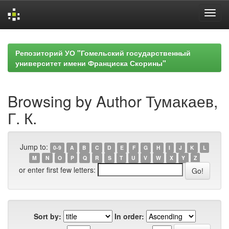
Skip
navigation
Репозиторий УО "Гомельский государственный
университет имени Франциска Скорины"
Browsing by Author Тумакаев,
Г. К.
Jump to:
0-9
A
B
C
D
E
F
G
H
I
J
K
L
M
N
O
P
Q
R
S
T
U
V
W
X
Y
Z
or enter first few letters:
Sort by:
In order: