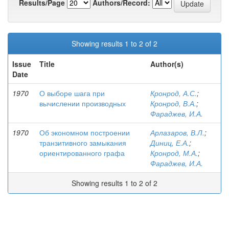
Results/Page
Authors/Record:
Showing results 1 to 2 of 2
Issue
Title
Author(s)
Date
1970
О выборе шага при
Кронрод, А.С.
;
вычислении производных
Кронрод, В.А.
;
Фараджев, И.А.
1970
Об экономном построении
Арлазаров, В.Л.
;
транзитивного замыкания
Диниц, Е.А.
;
ориентированного графа
Кронрод, М.А.
;
Фараджев, И.А.
Showing results 1 to 2 of 2