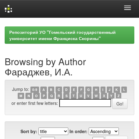
Skip
navigation
Репозиторий УО "Гомельский государственный
университет имени Франциска Скорины"
Browsing by Author
Фараджев, И.А.
Jump to:
0-9
A
B
C
D
E
F
G
H
I
J
K
L
M
N
O
P
Q
R
S
T
U
V
W
X
Y
Z
or enter first few letters:
Sort by:
In order: