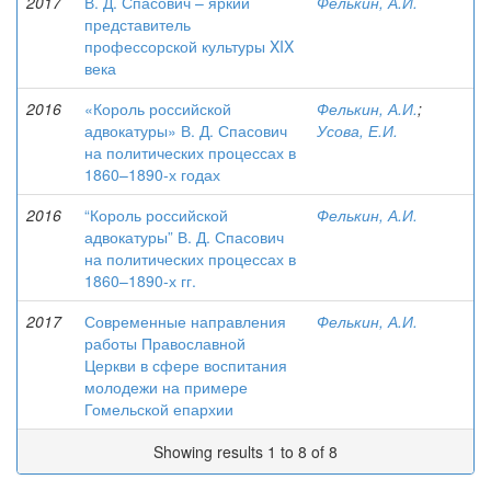
2017
В. Д. Спасович – яркий
Фелькин, А.И.
представитель
профессорской культуры XIX
века
2016
«Король российской
Фелькин, А.И.
;
адвокатуры» В. Д. Спасович
Усова, Е.И.
на политических процессах в
1860–1890-х годах
2016
“Король российской
Фелькин, А.И.
адвокатуры” В. Д. Спасович
на политических процессах в
1860–1890-х гг.
2017
Современные направления
Фелькин, А.И.
работы Православной
Церкви в сфере воспитания
молодежи на примере
Гомельской епархии
Showing results 1 to 8 of 8