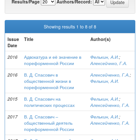
Results/Page
Authors/Record:
Showing results 1 to 8 of 8
Issue
Title
Author(s)
Date
2016
Адвокатура и её значение в
Фелькин, А.И.
;
пореформенной России
Алексейчнко, Г.А.
2016
В. Д. Спасович в
Алексейченко, Г.А.
;
общественной жизни в
Фелькин, А.И.
пореформенной России
2015
В. Д. Спасович на
Фелькин, А.И.
;
политических процессах
Алексейченко, Г.А.
2017
В. Д. Спасович –
Фелькин, А.И.
;
общественный деятель
Алексейченко, Г.А.
пореформенной России