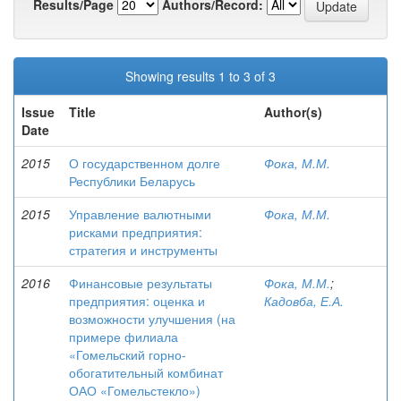
Results/Page
Authors/Record:
Showing results 1 to 3 of 3
Issue
Title
Author(s)
Date
2015
О государственном долге
Фока, М.М.
Республики Беларусь
2015
Управление валютными
Фока, М.М.
рисками предприятия:
стратегия и инструменты
2016
Финансовые результаты
Фока, М.М.
;
предприятия: оценка и
Кадовба, Е.А.
возможности улучшения (на
примере филиала
«Гомельский горно-
обогатительный комбинат
ОАО «Гомельстекло»)