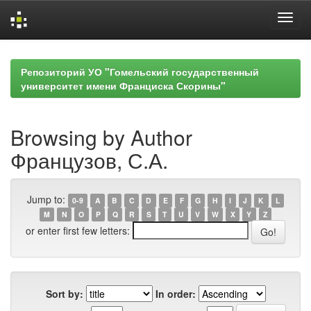
Skip
navigation
Репозиторий УО "Гомельский государственный
университет имени Франциска Скорины"
Browsing by Author
Французов, С.А.
Jump to:
0-9
A
B
C
D
E
F
G
H
I
J
K
L
M
N
O
P
Q
R
S
T
U
V
W
X
Y
Z
or enter first few letters:
Sort by:
In order: