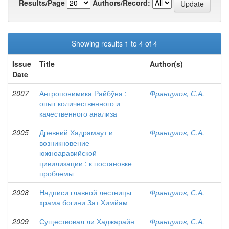
Results/Page
Authors/Record:
Showing results 1 to 4 of 4
Issue
Title
Author(s)
Date
2007
Антропонимика Райбўна :
Французов, С.А.
опыт количественного и
качественного анализа
2005
Древний Хадрамаут и
Французов, С.А.
возникновение
южноаравийской
цивилизации : к постановке
проблемы
2008
Надписи главной лестницы
Французов, С.А.
храма богини Зат Химйам
2009
Существовал ли Хаджарайн
Французов, С.А.