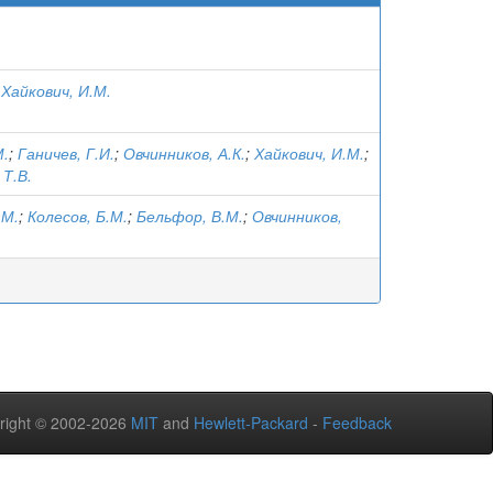
;
Хайкович, И.М.
М.
;
Ганичев, Г.И.
;
Овчинников, А.К.
;
Хайкович, И.М.
;
Т.В.
.М.
;
Колесов, Б.М.
;
Бельфор, В.М.
;
Овчинников,
right © 2002-2026
MIT
and
Hewlett-Packard
-
Feedback