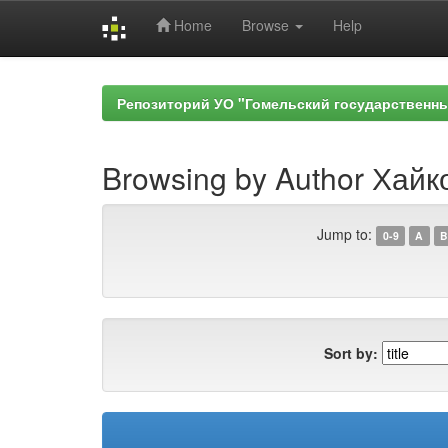
Home
Browse
Help
Skip
navigation
Репозиторий УО "Гомельский государственн
Browsing by Author Хайк
Jump to:
0-9
A
B
Sort by: