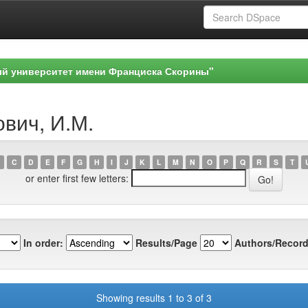
ый университет имени Франциска Скорины"
ович, И.М.
C
D
E
F
G
H
I
J
K
L
M
N
O
P
Q
R
S
T
or enter first few letters:
In order:
Results/Page
Authors/Record
Showing results 1 to 3 of 3