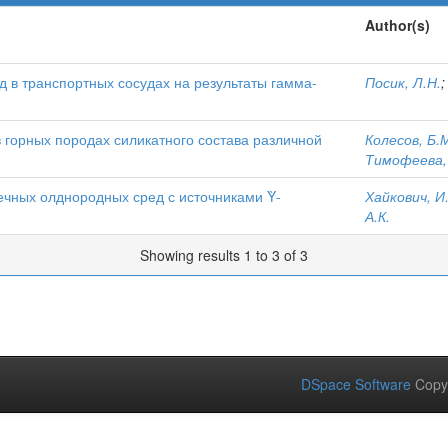
Author(s)
 в транспортных сосудах на результаты гамма-
Посик, Л.Н.
 горных породах силикатного состава различной
Колесов, Б.
Тимофеева, 
чных олднородных сред с источниками Ὺ-
Хайкович, И
А.К.
Showing results 1 to 3 of 3
DSpace Software
Copy