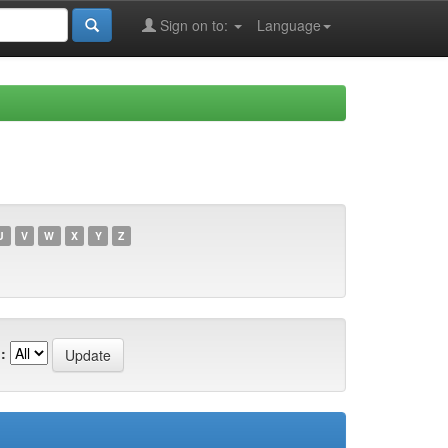
Sign on to:
Language
U
V
W
X
Y
Z
: