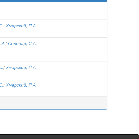
С.
;
Хмарский, П.А.
.А.
;
Солонар, С.А.
С.
;
Хмарский, П.А.
С.
;
Хмарский, П.А.