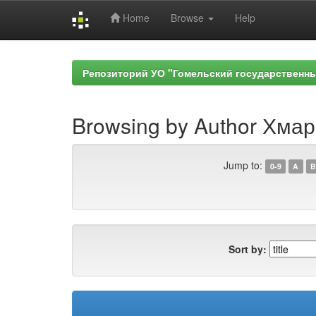
Home
Browse
Help
Skip
navigation
Репозиторий УО "Гомельский государственн
Browsing by Author Хмар
Jump to:
0-9
A
B
Sort by: