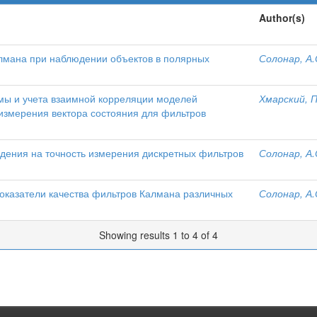
Author(s)
лмана при наблюдении объектов в полярных
Солонар, А.
мы и учета взаимной корреляции моделей
Хмарский, П
измерения вектора состояния для фильтров
дения на точность измерения дискретных фильтров
Солонар, А.
оказатели качества фильтров Калмана различных
Солонар, А.
Showing results 1 to 4 of 4