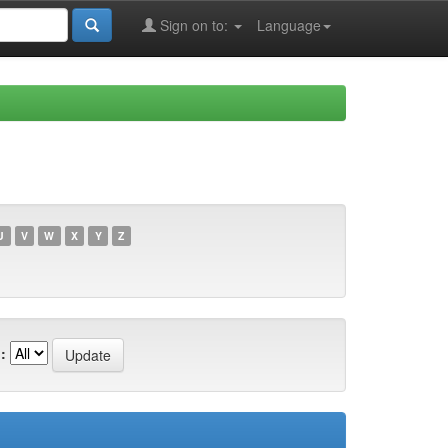
Sign on to:
Language
U
V
W
X
Y
Z
: