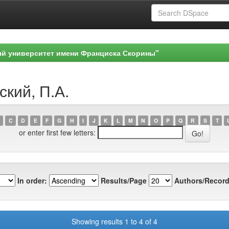
ый университет имени Франциска Скорины"
ский, П.А.
C
D
E
F
G
H
I
J
K
L
M
N
O
P
Q
R
S
T
or enter first few letters:
In order:
Results/Page
Authors/Record
Showing results 1 to 4 of 4