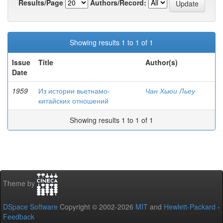
Results/Page
Authors/Record:
Showing results 1 to 1 of 1
Issue
Title
Author(s)
Date
1959
Из истории вьетнамо-
Чан Хьюи Льеу
китайских отношений
Showing results 1 to 1 of 1
Theme by
DSpace Software
Copyright © 2002-2026
MIT
and
Hewlett-Packard
-
Feedback