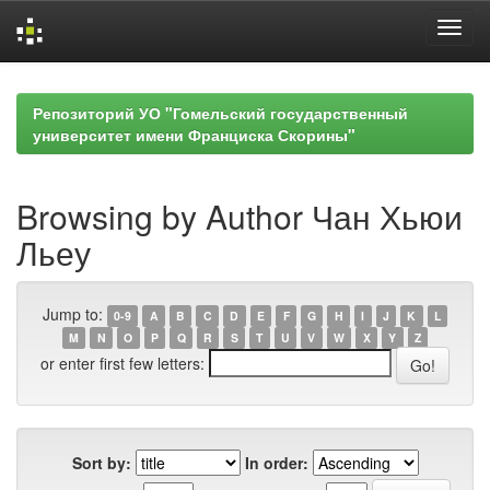
Skip
navigation
Репозиторий УО "Гомельский государственный
университет имени Франциска Скорины"
Browsing by Author Чан Хьюи
Льеу
Jump to:
0-9
A
B
C
D
E
F
G
H
I
J
K
L
M
N
O
P
Q
R
S
T
U
V
W
X
Y
Z
or enter first few letters:
Sort by:
In order: