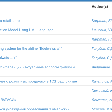
Author(s)
 retail store
Karpman, F.
lation Model Using UML Language
Liauchuk, V.
Karpman, F.
g system for the airline “Еdelweiss air”
Голубов, С.
lweiss air”
Голубов, С.
конференции «Актуальные вопросы физики и
Андрианов, 
чѐт о розничных продажах» в 1С:Предприятие
Хачетлов, 
Хомицкий, 
ВОЛЬТАСИ»
Лемешко, А
хся учреждения образования "Гомельский
Минина, И.