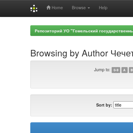
Home
Browse
Help
Skip
navigation
Репозиторий УО "Гомельский государственн
Browsing by Author Чечет
Jump to:
0-9
A
B
Sort by: