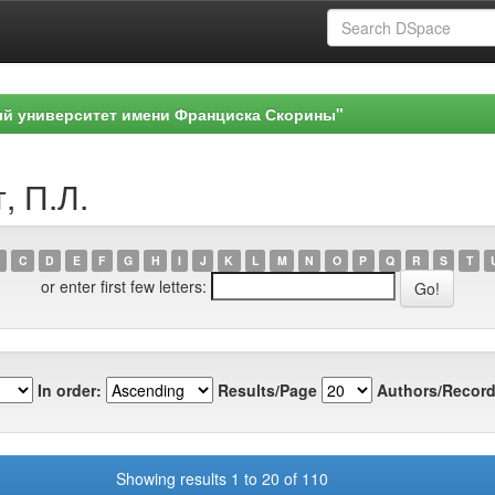
ый университет имени Франциска Скорины"
, П.Л.
C
D
E
F
G
H
I
J
K
L
M
N
O
P
Q
R
S
T
or enter first few letters:
In order:
Results/Page
Authors/Record
Showing results 1 to 20 of 110