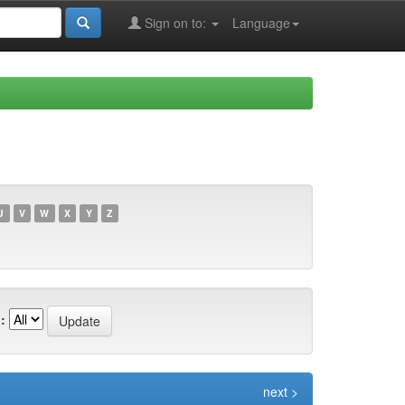
Sign on to:
Language
U
V
W
X
Y
Z
:
next >