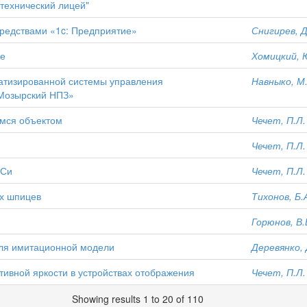
технический лицей"
редствами «1c: Предприятие»
Снигирев, Д
де
Хомицкий, 
атизированной системы управления
Навныко, М.
«Мозырский НПЗ»
мся объектом
Чечет, П.Л.
Чечет, П.Л.
 Си
Чечет, П.Л.
их шпицев
Тихонов, Б.
Горюнов, В.
для имитационной модели
Деревянко, 
ивной яркости в устройствах отображения
Чечет, П.Л.
Showing results 1 to 20 of 110