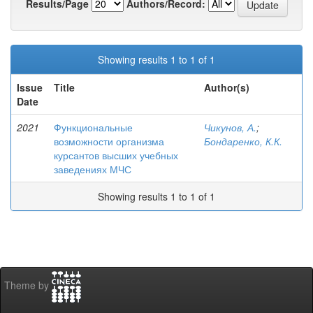
Results/Page
Authors/Record:
Showing results 1 to 1 of 1
Issue
Title
Author(s)
Date
2021
Функциональные
Чикунов, А.
;
возможности организма
Бондаренко, К.К.
курсантов высших учебных
заведениях МЧС
Showing results 1 to 1 of 1
Theme by