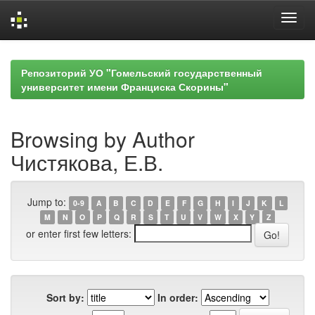
Skip
navigation
Репозиторий УО "Гомельский государственный
университет имени Франциска Скорины"
Browsing by Author
Чистякова, Е.В.
Jump to:
0-9
A
B
C
D
E
F
G
H
I
J
K
L
M
N
O
P
Q
R
S
T
U
V
W
X
Y
Z
or enter first few letters:
Sort by:
In order: