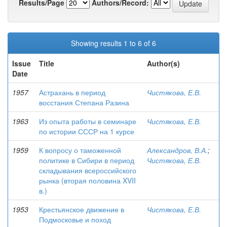
Results/Page
Authors/Record:
Showing results 1 to 6 of 6
Issue
Title
Author(s)
Date
1957
Астрахань в период
Чистякова, Е.В.
восстания Степана Разина
1963
Из опыта работы в семинаре
Чистякова, Е.В.
по истории СССР на 1 курсе
1959
К вопросу о таможенной
Александров, В.А.
;
политике в Сибири в период
Чистякова, Е.В.
складывания всероссийского
рынка (вторая половина XVII
в.)
1953
Крестьянское движение в
Чистякова, Е.В.
Подмосковье и поход