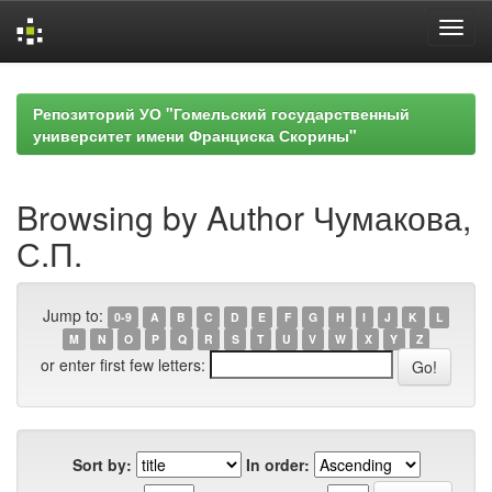
Skip
navigation
Репозиторий УО "Гомельский государственный
университет имени Франциска Скорины"
Browsing by Author Чумакова,
С.П.
Jump to:
0-9
A
B
C
D
E
F
G
H
I
J
K
L
M
N
O
P
Q
R
S
T
U
V
W
X
Y
Z
or enter first few letters:
Sort by:
In order: