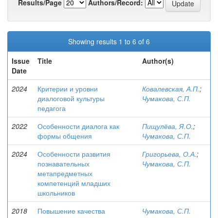
Results/Page
Authors/Record:
Showing results 1 to 6 of 6
Issue
Title
Author(s)
Date
2024
Критерии и уровни
Ковалевская, А.П.
;
диалоговой культуры
Чумакова, С.П.
педагога
2022
Особенности диалога как
Пищулёва, Я.О.
;
формы общения
Чумакова, С.П.
2024
Особенности развития
Григорьева, О.А.
;
познавательных
Чумакова, С.П.
метапредметных
компетенций младших
школьников
2018
Повышение качества
Чумакова, С.П.