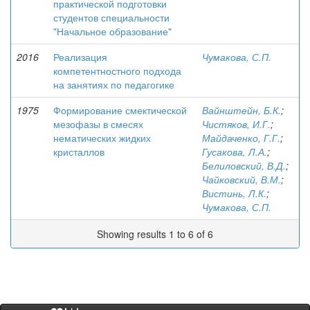
практической подготовки
студентов специальности
"Начальное образование"
2016
Реализация
Чумакова, С.П.
компетентностного подхода
на занятиях по педагогике
1975
Формирование смектической
Вайнштейн, Б.К.
;
мезофазы в смесях
Чистяков, И.Г.
;
нематических жидких
Майдаченко, Г.Г.
;
кристаллов
Гусакова, Л.А.
;
Белиловский, В.Д.
;
Чайковский, В.М.
;
Вистинь, Л.К.
;
Чумакова, С.П.
Showing results 1 to 6 of 6