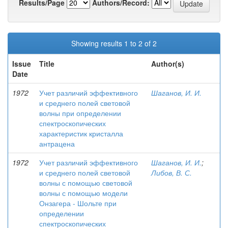
Results/Page
Authors/Record:
Showing results 1 to 2 of 2
Issue
Title
Author(s)
Date
1972
Учет различий эффективного
Шаганов, И. И.
и среднего полей световой
волны при определении
спектроскопических
характеристик кристалла
антрацена
1972
Учет различий эффективного
Шаганов, И. И.
;
и среднего полей световой
Либов, В. С.
волны с помощью световой
волны с помощью модели
Онзагера - Шольте при
определении
спектроскопических