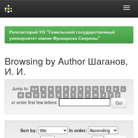
Skip
navigation
Репозиторий УО "Гомельский государственный
университет имени Франциска Скорины"
Browsing by Author Шаганов,
И. И.
Jump to:
0-9
A
B
C
D
E
F
G
H
I
J
K
L
M
N
O
P
Q
R
S
T
U
V
W
X
Y
Z
or enter first few letters:
Sort by:
In order: