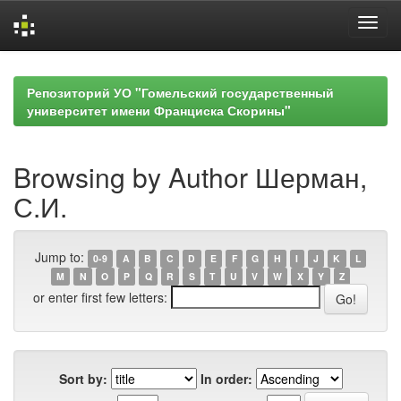
Skip
navigation
Репозиторий УО "Гомельский государственный
университет имени Франциска Скорины"
Browsing by Author Шерман,
С.И.
Jump to:
0-9
A
B
C
D
E
F
G
H
I
J
K
L
M
N
O
P
Q
R
S
T
U
V
W
X
Y
Z
or enter first few letters:
Sort by:
In order: