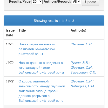
Results/Page
Authors/Record:
Showing results 1 to 3 of 3
Issue
Title
Author(s)
Date
1975
Новая карта плотности
Шерман, С.И.
разломов Байкальской
рифтовой зоны
1972
Новые данные о надвигах в
Ружич, В.В.
;
юго-западной части
Шерман, С.И.
;
Байкальской рифтовой зоны
Тарасевич, С.И.
1972
О корреляционной
Шерман, С.И.
;
зависимости между глубиной
Лобацкая, Р.М.
залегания гипоцентров и
длиною разрывов в
Байкальской рифтовой зоне