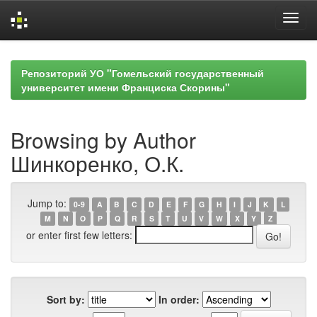
Skip
navigation
Репозиторий УО "Гомельский государственный
университет имени Франциска Скорины"
Browsing by Author
Шинкоренко, О.К.
Jump to:
0-9
A
B
C
D
E
F
G
H
I
J
K
L
M
N
O
P
Q
R
S
T
U
V
W
X
Y
Z
or enter first few letters:
Sort by:
In order: