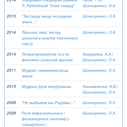
Л. Рублеўскай “Скокі смерці”
Шинкоренко, О.К.
2013
“Застацца жыць на роднае
Шинкоренко, О.К.
зямлі…”
2014
Лірычны твор: метад
Шинкоренко, О.К.
цэласнага аналізу паэтычнага
тэксту
2014
Літаратуразнаўчае эсэ як
Кацюргіна, А.А.
;
феномен сучаснай крытыкі
Шинкоренко, О.К.
2011
Мудрая самаахвярнасць
Шинкоренко, О.К.
зерня
2015
Мудрыя ўрокі мінуўшчыны
Канаваленка, А.В.
;
Шинкоренко, О.К.
2009
"Не выбіраем мы Радзімы..."
Шинкоренко, О.К.
2009
Роля міфапаэтычнага і
Шинкоренко, О.К.
фальклорнага пачаткаў у
станаўленні і