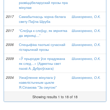
развіццібеларускай прозы пра
мінулае
2017
Самабытнасць чорна-белага
Шинкоренко, О.К.
свету Паўла Шруба
2017
“Слоўца к слоўцу, як зярнятка
Шинкоренко, О.К.
да зярняці…”
2006
Спецыфіка паэтыкі сучаснай
Шинкоренко, О.К.
гістарычнай прозы
2009
«Ў прыродзе ўсе прадумана
Шинкоренко, О.К.
як след…» (Адметны свет
паэзіі А. Дуброўскага)
2004
Узнаўленне мінулага ў
Шинкоренко, О.К.
навелістычным цыкле
Я.Сіпакова "За смугою"
Showing results 1 to 18 of 18