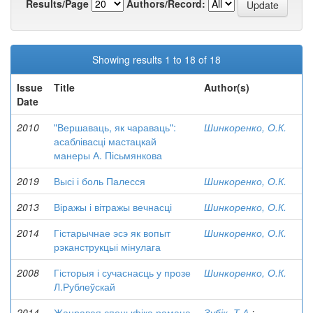
Results/Page
Authors/Record:
Showing results 1 to 18 of 18
Issue
Title
Author(s)
Date
2010
"Вершаваць, як чараваць":
Шинкоренко, О.К.
асаблівасці мастацкай
манеры А. Пісьмянкова
2019
Высі і боль Палесся
Шинкоренко, О.К.
2013
Віражы і вітражы вечнасці
Шинкоренко, О.К.
2014
Гістарычнае эсэ як вопыт
Шинкоренко, О.К.
рэканструкцыі мінулага
2008
Гісторыя і сучаснасць у прозе
Шинкоренко, О.К.
Л.Рублеўскай
2014
Жанравая спецыфіка рамана
Зубік, Т.А.
;