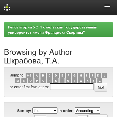
Skip
navigation
Репозиторий УО "Гомельский государственный
университет имени Франциска Скорины"
Browsing by Author
Шкрабова, Т.А.
Jump to:
0-9
A
B
C
D
E
F
G
H
I
J
K
L
M
N
O
P
Q
R
S
T
U
V
W
X
Y
Z
or enter first few letters:
Sort by:
In order: