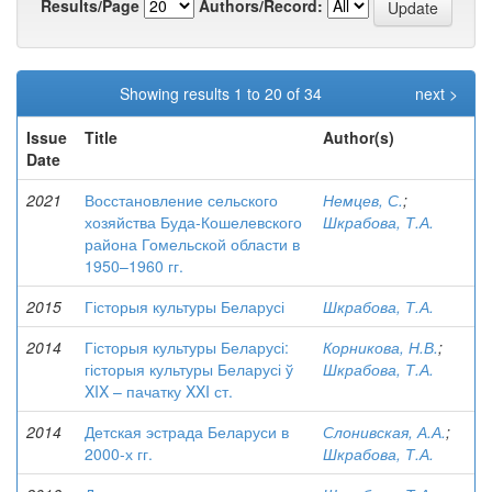
Results/Page
Authors/Record:
Showing results 1 to 20 of 34
next >
Issue
Title
Author(s)
Date
2021
Восстановление сельского
Немцев, С.
;
хозяйства Буда-Кошелевского
Шкрабова, Т.А.
района Гомельской области в
1950–1960 гг.
2015
Гісторыя культуры Беларусі
Шкрабова, Т.А.
2014
Гісторыя культуры Беларусі:
Корникова, Н.В.
;
гісторыя культуры Беларусі ў
Шкрабова, Т.А.
XIX – пачатку XXI ст.
2014
Детская эстрада Беларуси в
Слонивская, А.А.
;
2000-х гг.
Шкрабова, Т.А.