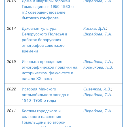
2016
Дома и квартиры горожан
Шкрабова, Т.А.
Гомельщины в 1950-1980-е
гг.: совершенствование
бытового комфорта
2014
Духовная культура
Касько, Д.А.
;
Белорусского Полесья в
Шкрабова, Т.А.
работах белорусских
этнографов советского
времени
2015
Из опыта проведения
Шкрабова, Т.А.
;
этнографической практики на
Корникова, Н.В.
историческом факультете в
начале ХХІ века
2022
История Минского
Сивенков, И.В.
;
автомобильного завода в
Шкрабова, Т.А.
1940–1950-е годы
2011
Костюм городского и
Шкрабова, Т.А.
сельского населения
Гомельщины во второй