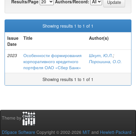
Results/Page
Authors/Record:
Showing results 1 to 1 of 1
Issue
Title
Author(s)
Date
2023
Особенности формирования
Шкут, Ю.Л.
;
корпоративного кредитного
Порошина, О.О.
портфеля ОАО «Сбер Банк»
Showing results 1 to 1 of 1
Theme by
DSpace Software
Copyright © 2002-2026
MIT
and
Hewlett-Packard
-