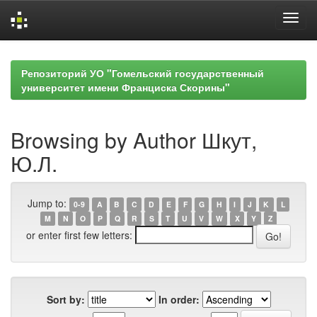
Skip
navigation
Репозиторий УО "Гомельский государственный
университет имени Франциска Скорины"
Browsing by Author Шкут,
Ю.Л.
Jump to:
0-9
A
B
C
D
E
F
G
H
I
J
K
L
M
N
O
P
Q
R
S
T
U
V
W
X
Y
Z
or enter first few letters:
Sort by:
In order: