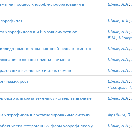
емы на процесс хлорофиллообразования в
Шлык, А.А.
;
охлорофилла
Шлык, А.А.
;
и хлорофиллов a и b в зависимости от
Шлык, А.А.
;
Е.М.
;
Шевчук
ллида гомогенатом листовой ткани в темноте
Шлык, А.А.
;
зования в зеленых листьях ячменя
Шлык, А.А.
;
азования в зеленых листьях ячменя
Шлык, А.А.
;
кончивших рост
Шлык, А.А.
;
Лосицкая, Т
лового аппарата зеленых листьев, вызванные
Шлык, А.А.
;
м хлорофилла в постэтиолированных листьях
Фрадкин, Л.
аболически гетерогенных форм хлорофиллов у
Шлык, А.А.
;