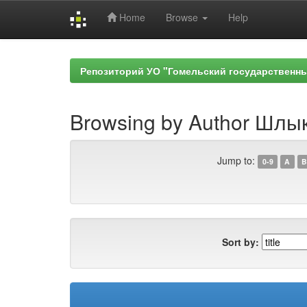
Home
Browse
Help
Skip
navigation
Репозиторий УО "Гомельский государственн
Browsing by Author Шлык
Jump to:
0-9
A
B
Sort by: