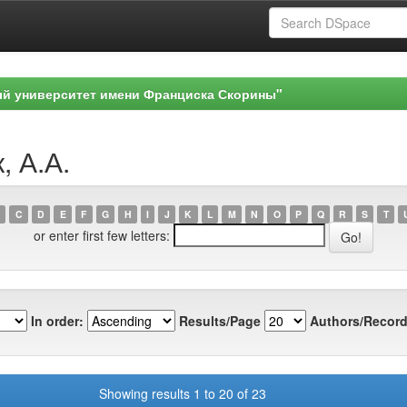
ый университет имени Франциска Скорины"
, А.А.
C
D
E
F
G
H
I
J
K
L
M
N
O
P
Q
R
S
T
or enter first few letters:
In order:
Results/Page
Authors/Record
Showing results 1 to 20 of 23