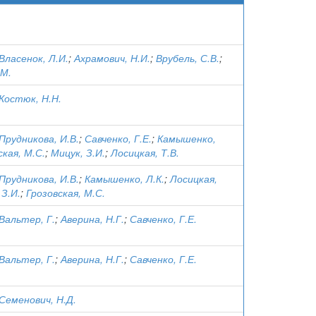
Власенок, Л.И.
;
Ахрамович, Н.И.
;
Врубель, С.В.
;
.М.
Костюк, Н.Н.
Прудникова, И.В.
;
Савченко, Г.Е.
;
Камышенко,
ская, М.С.
;
Мицук, З.И.
;
Лосицкая, Т.В.
Прудникова, И.В.
;
Камышенко, Л.К.
;
Лосицкая,
 З.И.
;
Грозовская, М.С.
Вальтер, Г.
;
Аверина, Н.Г.
;
Савченко, Г.Е.
Вальтер, Г.
;
Аверина, Н.Г.
;
Савченко, Г.Е.
Семенович, Н.Д.