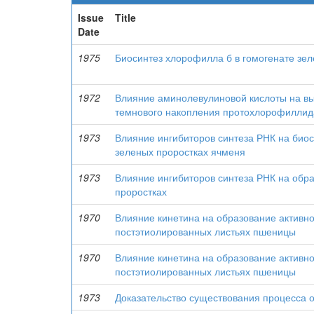
Issue
Title
Date
1975
Биосинтез хлорофилла б в гомогенате зеле
1972
Влияние аминолевулиновой кислоты на в
темнового накопления протохлорофиллида
1973
Влияние ингибиторов синтеза РНК на био
зеленых проростках ячменя
1973
Влияние ингибиторов синтеза РНК на обр
проростках
1970
Влияние кинетина на образование активн
постэтиолированных листьях пшеницы
1970
Влияние кинетина на образование активн
постэтиолированных листьях пшеницы
1973
Доказательство существования процесса