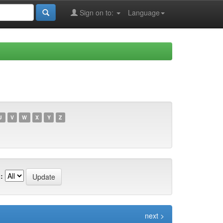
Sign on to:
Language
U
V
W
X
Y
Z
:
next >