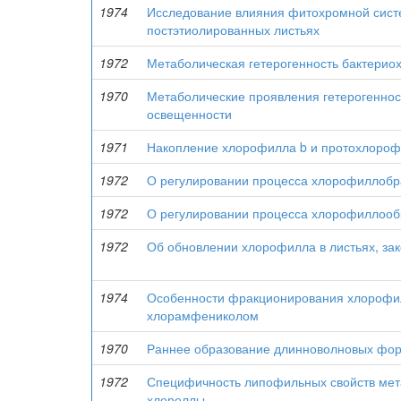
1974
Исследование влияния фитохромной сист
постэтиолированных листьях
1972
Метаболическая гетерогенность бактери
1970
Метаболические проявления гетерогенност
освещенности
1971
Накопление хлорофилла b и протохлорофи
1972
О регулировании процесса хлорофиллобра
1972
О регулировании процесса хлорофиллообр
1972
Об обновлении хлорофилла в листьях, за
1974
Особенности фракционирования хлорофил
хлорамфениколом
1970
Раннее образование длинноволновых фор
1972
Специфичность липофильных свойств мет
хлореллы