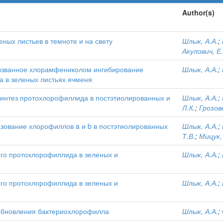
Author(s)
ных листьев в темноте и на свету
Шлык, А.А.
;
Акулович, Е
ызванное хлорамфениколом ингибирование
Шлык, А.А.
;
 в зеленых листьях ячменя
синтез протохлорофиллида в постэтиолированных и
Шлык, А.А.
;
Л.К.
;
Грозов
азование хлорофиллов a и b в постэтиолированных
Шлык, А.А.
;
Т.В.
;
Мицук,
ого протохлорофиллида в зеленых и
Шлык, А.А.
;
ого протохлорофиллида в зеленых и
Шлык, А.А.
;
 обновления бактериохлорофилла
Шлык, А.А.
;