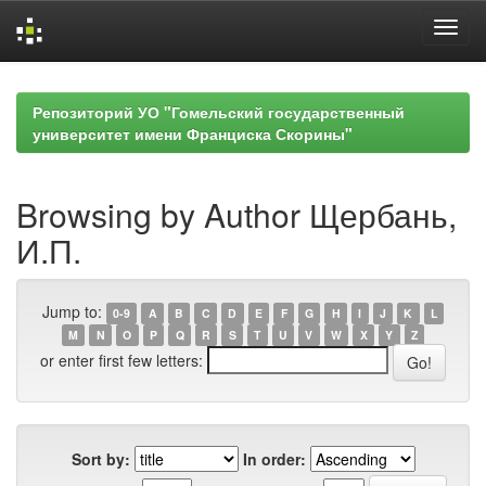
Skip
navigation
Репозиторий УО "Гомельский государственный
университет имени Франциска Скорины"
Browsing by Author Щербань,
И.П.
Jump to:
0-9
A
B
C
D
E
F
G
H
I
J
K
L
M
N
O
P
Q
R
S
T
U
V
W
X
Y
Z
or enter first few letters:
Sort by:
In order: