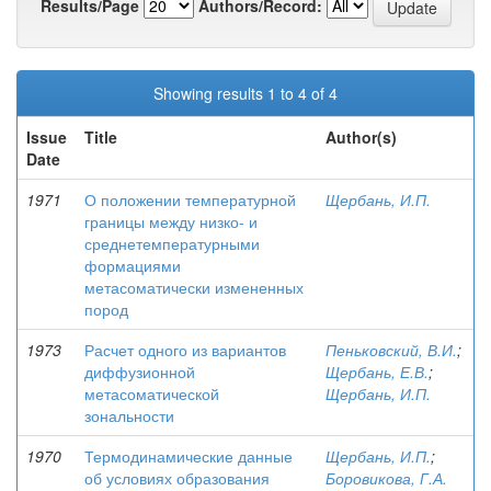
Results/Page
Authors/Record:
Showing results 1 to 4 of 4
Issue
Title
Author(s)
Date
1971
О положении температурной
Щербань, И.П.
границы между низко- и
среднетемпературными
формациями
метасоматически измененных
пород
1973
Расчет одного из вариантов
Пеньковский, В.И.
;
диффузионной
Щербань, Е.В.
;
метасоматической
Щербань, И.П.
зональности
1970
Термодинамические данные
Щербань, И.П.
;
об условиях образования
Боровикова, Г.А.