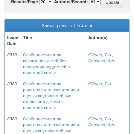
Results/Page
Authors/Record:
Showing results 1 to 4 of 4
Issue
Title
Author(s)
Date
2019
Особенности стиля
Юдина, Т.А.
;
воспитания детей без
Певнева, А.Н.
попечения родителей в
приемной семье
2020
Особенности стиля
Юдина, Т.А.
родительского воспитания и
оценки внутрисемейных
отношений детьми в
приемной семье
2020
Особенности стиля
Юдина, Т.А.
;
родительского воспитания и
Певнева, А.Н.
оценки внутрисемейных