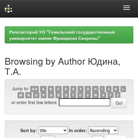
Skip
navigation
Репозиторий УО "Гомельский государственный
университет имени Франциска Скорины"
Browsing by Author Юдина,
Т.А.
Jump to:
0-9
A
B
C
D
E
F
G
H
I
J
K
L
M
N
O
P
Q
R
S
T
U
V
W
X
Y
Z
or enter first few letters:
Sort by:
In order: