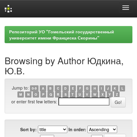
Skip
navigation
Репозиторий УО "Гомельский государственный
университет имени Франциска Скорины"
Browsing by Author Юдкина,
Ю.В.
Jump to:
0-9
A
B
C
D
E
F
G
H
I
J
K
L
M
N
O
P
Q
R
S
T
U
V
W
X
Y
Z
or enter first few letters:
Sort by:
In order: