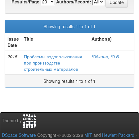
Results/Page
Authors/Record:
Showing results 1 to 1 of 1
Issue
Title
Author(s)
Date
2015
Проблемы водопользования
Юдкина, Ю.В.
при производстве
строительных материалов
Showing results 1 to 1 of 1
Theme by
DSpace Software
Copyright © 2002-2026
MIT
and
Hewlett-Packard
-