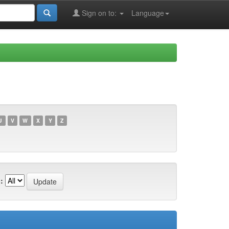
Sign on to:
Language
U
V
W
X
Y
Z
: