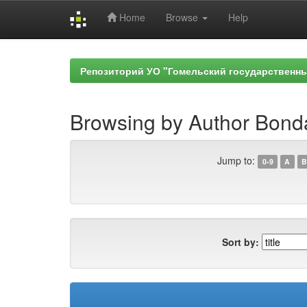
Home
Browse
Help
Skip
navigation
Репозиторий УО "Гомельский государственн
Browsing by Author Bond
Jump to:
0-9
A
B
Sort by: