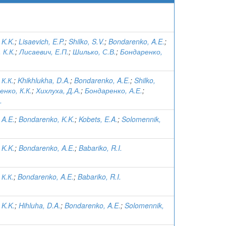
 K.K.
;
Lisaevich, E.P.
;
Shilko, S.V.
;
Bondarenko, A.E.
;
 К.К.
;
Лисаевич, Е.П.
;
Шилько, С.В.
;
Бондаренко,
К.К.
;
Khikhlukha, D.A.
;
Bondarenko, A.E.
;
Shilko,
нко, К.К.
;
Хихлуха, Д.А.
;
Бондаренко, А.Е.
;
.
 A.E.
;
Bondarenko, K.K.
;
Kobets, E.A.
;
Solomennik,
 K.K.
;
Bondarenko, A.E.
;
Babariko, R.I.
К.К.
;
Bondarenko, A.E.
;
Babariko, R.I.
 K.K.
;
Hihluha, D.A.
;
Bondarenko, A.E.
;
Solomennik,