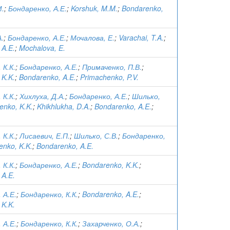
М.
;
Бондаренко, А.Е.
;
Korshuk, M.M.
;
Bondarenko,
А.
;
Бондаренко, А.Е.
;
Мочалова, Е.
;
Varachai, T.A.
;
 A.E.
;
Mochalova, E.
 К.К.
;
Бондаренко, А.Е.
;
Примаченко, П.В.
;
 K.K.
;
Bondarenko, A.E.
;
Primachenko, P.V.
 К.К.
;
Хихлуха, Д.А.
;
Бондаренко, А.Е.
;
Шилько,
enko, K.K.
;
Khikhlukha, D.A.
;
Bondarenko, A.E.
;
 К.К.
;
Лисаевич, Е.П.
;
Шилько, С.В.
;
Бондаренко,
enko, K.K.
;
Bondarenko, A.E.
 К.К.
;
Бондаренко, А.Е.
;
Bondarenko, K.K.
;
 A.E.
 А.Е.
;
Бондаренко, К.К.
;
Bondarenko, A.E.
;
 K.K.
 А.Е.
;
Бондаренко, К.К.
;
Захарченко, О.А.
;