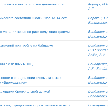
при интенсивной игровой деятельности
Коршук, М.
A.E.
ического состояния школьников 13-14 лет
Ворочай, Т.
Bondarenko,
в метании копья на риск получения травмы
Бондаренко,
Bondarenko,
вижений при гребле на байдарке
Бондаренко,
С.В.
;
Bondar
Shilko, S.V.
ении скелетных мышц
Бондаренко,
А.Е.
;
Bondar
ьности в определении кинематических
Бондаренко,
су «Биомеханика»
Bondarenko,
адающими бронхиальной астмой
Бондаренко,
Bondarenko,
дентами, страдающими бронхиальной астмой
Бондаренко,