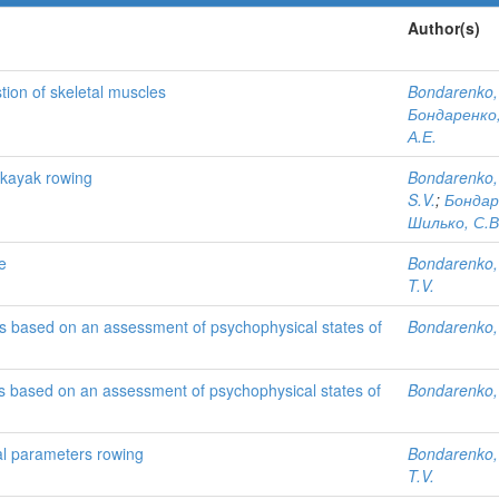
Author(s)
tion of skeletal muscles
Bondarenko,
Бондаренко,
А.Е.
 kayak rowing
Bondarenko, 
S.V.
;
Бондаре
Шилько, С.В
e
Bondarenko,
T.V.
s based on an assessment of psychophysical states of
Bondarenko,
s based on an assessment of psychophysical states of
Bondarenko, 
al parameters rowing
Bondarenko,
T.V.