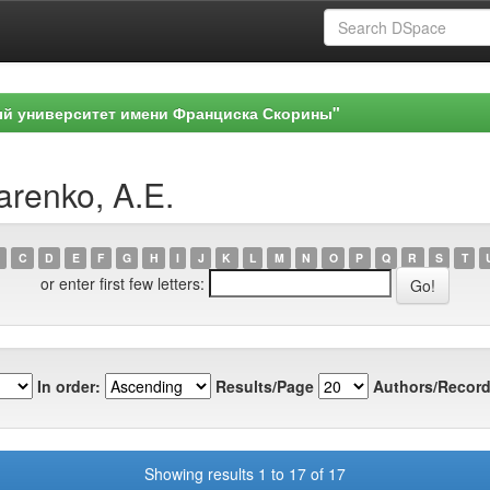
ый университет имени Франциска Скорины"
arenko, A.E.
C
D
E
F
G
H
I
J
K
L
M
N
O
P
Q
R
S
T
or enter first few letters:
In order:
Results/Page
Authors/Record
Showing results 1 to 17 of 17