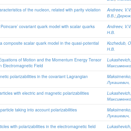
acteristics of the nucleon, related with parity violation
Andreev, V.V
В.В.
;
Дерюжк
he Poincare’ covariant quark model with scalar quarks
Andreev, V.V
Н.В.
in a composite scalar quark model in the quasi-potential
Kozhedub, O
Н.В.
ant Equations of Motion and the Momentum Energy Tensor
Lukashevich,
 an Electromagnetic Field
Максименко,
netic polarizabilities in the covariant Lagrangian
Maksimenko,
Лукашевич, 
icles with electric and magnetic polarizabilities
Lukashevich,
Максименко,
ticle taking into account polarizabilities
Maksimenko,
Лукашевич, 
es with polarizabilities in the electromagnetic field
Lukashevich,