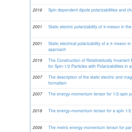
2016
Spin dependent dipole polarizabilities and char
2001
Static electric polarizability of π-meson in t
2001
Static electrical polarizability of a π meson 
approach
2019
The Construction of Relativistically Invari
for Spin-1/2 Particles with Polarizabilities in
2007
The description of the static electric and mag
formalism
2007
The energy-momentum tensor for 1/2-spin part
2018
The energy-momentum tensor for a spin 1/2 par
2006
The metric energy-momentum tensor for particl