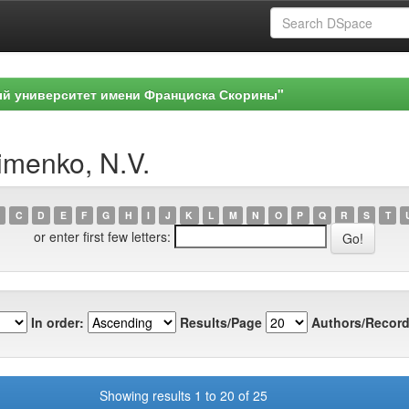
ый университет имени Франциска Скорины"
imenko, N.V.
C
D
E
F
G
H
I
J
K
L
M
N
O
P
Q
R
S
T
or enter first few letters:
In order:
Results/Page
Authors/Record
Showing results 1 to 20 of 25