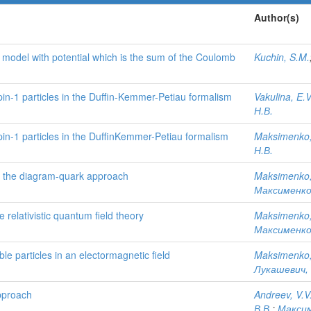
Author(s)
k model with potential which is the sum of the Coulomb
Kuchin, S.M.
 spin-1 particles in the Duffin-Kemmer-Petiau formalism
Vakulina, E.V
Н.В.
 spin-1 particles in the DuffinKemmer-Petiau formalism
Maksimenko,
Н.В.
in the diagram-quark approach
Maksimenko,
Максименко,
e relativistic quantum field theory
Maksimenko,
Максименко,
e particles in an electormagnetic field
Maksimenko,
Лукашевич, 
Approach
Andreev, V.V
В.В.
;
Максим