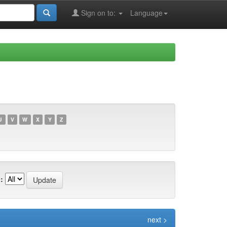
Sign on to:
Language
U
V
W
X
Y
Z
:
next >