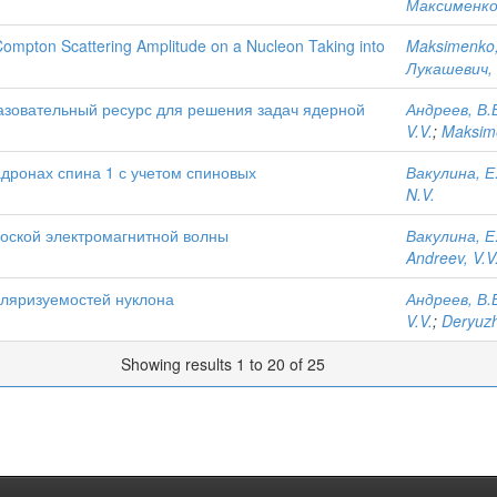
Максименко,
 Compton Scattering Amplitude on a Nucleon Taking into
Maksimenko,
Лукашевич, 
разовательный ресурс для решения задач ядерной
Андреев, В.
V.V.
;
Maksime
дронах спина 1 с учетом спиновых
Вакулина, Е
N.V.
лоской электромагнитной волны
Вакулина, Е
Andreev, V.V
оляризуемостей нуклона
Андреев, В.
V.V.
;
Deryuz
Showing results 1 to 20 of 25