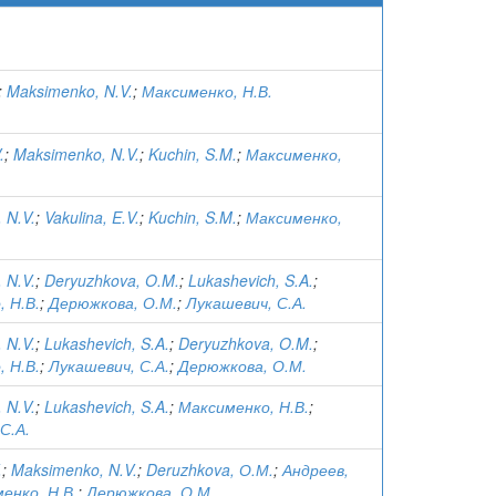
;
Maksimenko, N.V.
;
Максименко, Н.В.
.
;
Maksimenko, N.V.
;
Kuchin, S.M.
;
Максименко,
 N.V.
;
Vakulina, E.V.
;
Kuchin, S.M.
;
Максименко,
 N.V.
;
Deryuzhkova, O.M.
;
Lukashevich, S.A.
;
 Н.В.
;
Дерюжкова, О.М.
;
Лукашевич, С.А.
 N.V.
;
Lukashevich, S.A.
;
Deryuzhkova, O.M.
;
 Н.В.
;
Лукашевич, С.А.
;
Дерюжкова, О.М.
 N.V.
;
Lukashevich, S.A.
;
Максименко, Н.В.
;
С.А.
.
;
Maksimenko, N.V.
;
Deruzhkova, О.М.
;
Андреев,
енко, Н.В.
;
Дерюжкова, О.М.