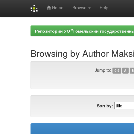
Home
Browse
Help
Skip
navigation
Репозиторий УО "Гомельский государственн
Browsing by Author Maks
Jump to:
0-9
A
B
Sort by: