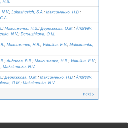
 Н.В.
 N.V.
;
Lukashevich, S.A.
;
Максименко, Н.В.
;
С.А.
В.
;
Максименко, Н.В.
;
Дерюжкова, О.М.
;
Andreev,
nko, N.V.
;
Deryuzhkova, O.M.
.В.
;
Максименко, Н.В.
;
Vakulina, E.V.
;
Maksimenko,
.В.
;
Андреев, В.В.
;
Максименко, Н.В.
;
Vakulina, E.V.
;
.
;
Maksimenko, N.V.
В.
;
Дерюжкова, О.М.
;
Максименко, Н.В.
;
Andreev,
hkova, O.M.
;
Maksimenko, N.V.
next >