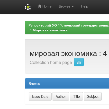
Home
Browse
Help
Skip
navigation
Репозиторий УО "Гомельский государственн
Мировая экономика
мировая экономика : 4 к
Collection home page
Browse