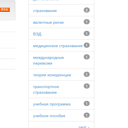
страхование
2
валютные риски
1
ВЭД
1
медицинское страхование
1
международные
1
перевозки
теория конкуренции
1
транспортное
1
страхование
учебная программа
1
учебное пособие
1
next >