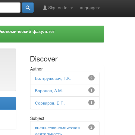
Sign on to:
Language
Экономический факультет
Discover
Author
Болтрушевич, Г.К.
2
Баранов, А.М.
1
Сорвиров, Б.П.
1
Subject
внешнеэкономическая
2
деятельность